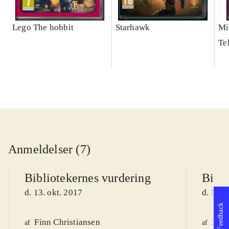
Lego The hobbit
Starhawk
Mi
Te
Anmeldelser (7)
Bibliotekernes vurdering
Bibli
d. 13. okt. 2017
d. 11. 
Feedback
Finn Christiansen
Knud
af
af