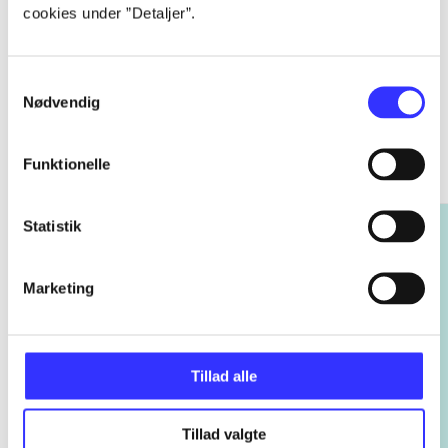
cookies under ”Detaljer”.
Samtykkevalg
Nødvendig
Rayman
Gå til serien
Funktionelle
Statistik
Marketing
Tillad alle
Tillad valgte