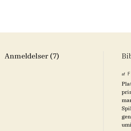
Anmeldelser (7)
Bi
F
af
Pla
pri
mar
Spi
gen
umi