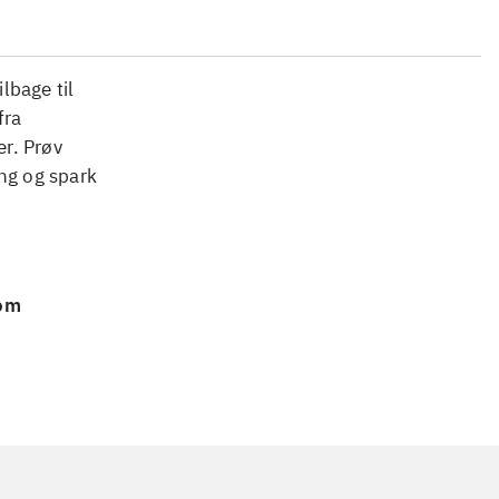
lbage til
fra
r. Prøv
ing og spark
 om