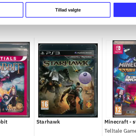
nchet
Michel Ancel
2
Tillad valgte
bit
Starhawk
Minecraft - 
Telltale Gam