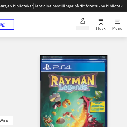
Hent dine bestillinger på dit foretrukne bibliotek
ørg en bibliotekar
øg
Log ind
Husk
Menu
Wii u