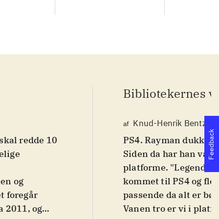
Bibliotekernes v
Knud-Henrik Bentzen
af
Feedback
skal redde 10
PS4. Rayman dukkede op
elige
Siden da har han været 
platforme. "Legends" e
nen og
kommet til PS4 og fler
t foregår
passende da alt er børn
a 2011, og
Vanen tro er vi i plat