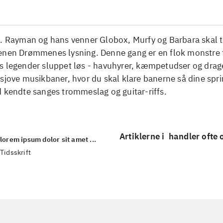
. Rayman og hans venner Globox, Murfy og Barbara skal ti
enen Drømmenes lysning. Denne gang er en flok monstre 
s legender sluppet løs - havuhyrer, kæmpetudser og drage
sjove musikbaner, hvor du skal klare banerne så dine spr
 kendte sanges trommeslag og guitar-riffs.
Artiklerne i
handler ofte
lorem ipsum dolor sit amet ...
Tidsskrift