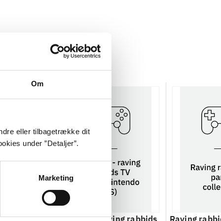
Om
dre eller tilbagetrække dit
okies under ”Detaljer”.
Marketing
ing rabbids
Rayman - raving rabbids
Raving rabbi