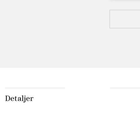
Detaljer
...
...
...
...