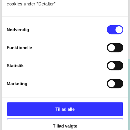
cookies under ”Detaljer”.
Samtykkevalg
Nødvendig
Rayman
Gå til serien
Funktionelle
Statistik
Marketing
Tillad alle
Tillad valgte