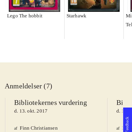
Lego The hobbit
Starhawk
Mi
Te
Anmeldelser (7)
Bibliotekernes vurdering
Bibli
d. 13. okt. 2017
d. 11. 
Feedback
Finn Christiansen
Knud
af
af