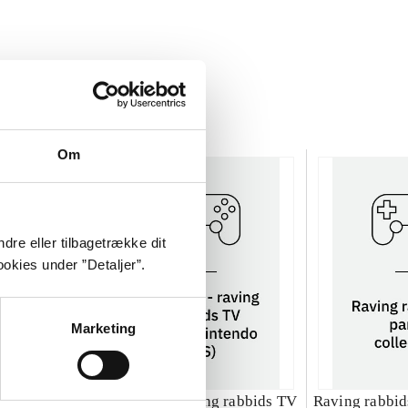
Om
dre eller tilbagetrække dit
okies under ”Detaljer”.
Marketing
ng rabbids 2
Rayman - raving rabbids TV
Raving rabbids