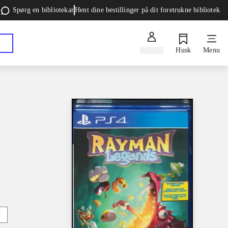
Spørg en bibliotekar
Hent dine bestillinger på dit foretrukne bibliotek
Log ind
Husk
Menu