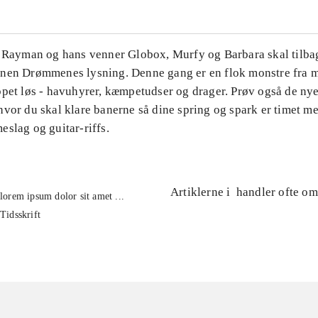
. Rayman og hans venner Globox, Murfy og Barbara skal tilbag
nen Drømmenes lysning. Denne gang er en flok monstre fra m
ppet løs - havuhyrer, kæmpetudser og drager. Prøv også de ny
hvor du skal klare banerne så dine spring og spark er timet m
slag og guitar-riffs.
Artiklerne i
handler ofte om
lorem ipsum dolor sit amet ...
Tidsskrift