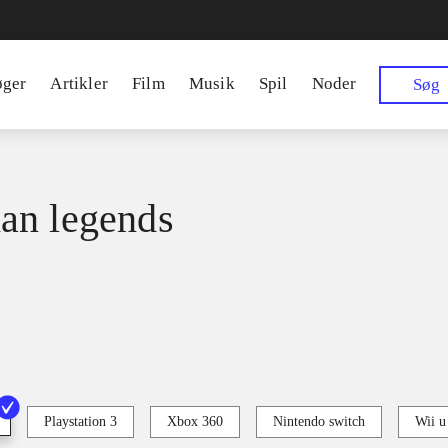
øger
Artikler
Film
Musik
Spil
Noder
Søg
an legends
Playstation 3
Xbox 360
Nintendo switch
Wii u