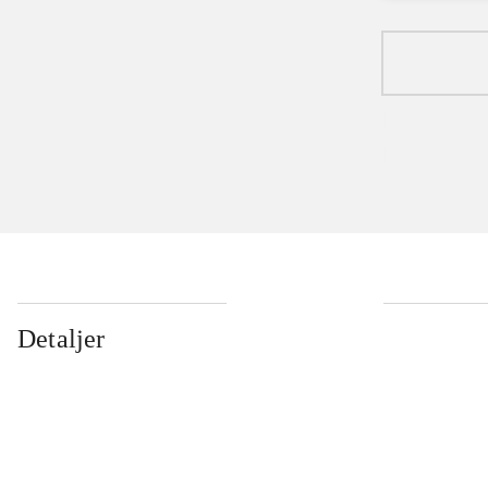
Detaljer
...
...
...
...