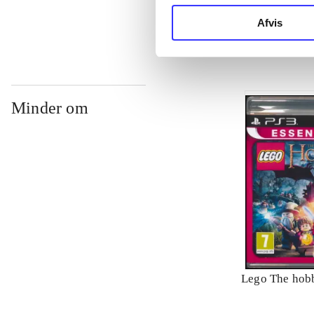
Philippe Blan
Afvis
Minder om
Lego The hobb