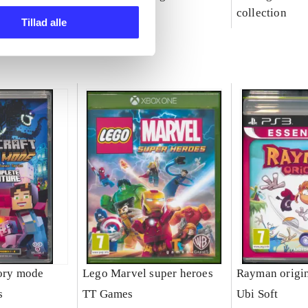
party
collection
Tillad alle
tory mode
Lego Marvel super heroes
Rayman origi
s
TT Games
Ubi Soft