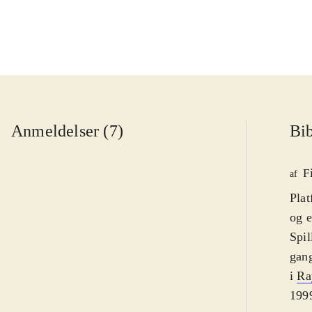
Anmeldelser (7)
Bib
F
af
Plat
og e
Spil
gang
i
Ra
1999