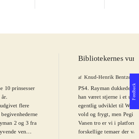
Bibliotekernes vurd
Knud-Henrik Bentzen
af
Feedback
e 10 prinsesser
PS4. Rayman dukkede op i 
 år
.
han været stjerne i et utal
udgivet flere
egentlig udviklet til WiiU
er begivenhederne
vold og frygt, men Pegi 7 
ayman 2 og 3 fra
Vanen tro er vi i platform
lyvende ven
forskellige temaer der vari