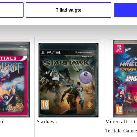
chet
Michel Ancel
Tillad valgte
it
Starhawk
Minecraft - s
Telltale Game