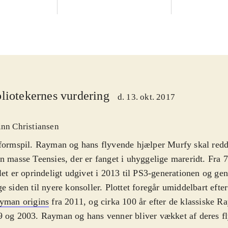
liotekernes vurdering
d. 13. okt. 2017
inn Christiansen
formspil. Rayman og hans flyvende hjælper Murfy skal redd
n masse Teensies, der er fanget i uhyggelige mareridt. Fra 7
let er oprindeligt udgivet i 2013 til PS3-generationen og gen
e siden til nyere konsoller. Plottet foregår umiddelbart eft
yman origins
fra 2011, og cirka 100 år efter de klassiske R
 og 2003. Rayman og hans venner bliver vækket af deres f