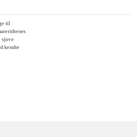
e til
areridtenes
e sjove
ed kendte