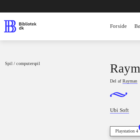
Forside
B
Spil / computerspil
Raym
Del af
Rayman
Ubi Soft
Playstation 4