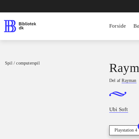
Forside
B
Spil / computerspil
Raym
Del af
Rayman
Ubi Soft
Playstation 4