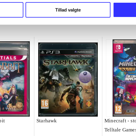
chet
Michel Ancel
Tillad valgte
it
Starhawk
Minecraft - s
Telltale Game