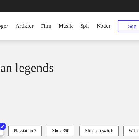
øger
Artikler
Film
Musik
Spil
Noder
Søg
an legends
Playstation 3
Xbox 360
Nintendo switch
Wii u