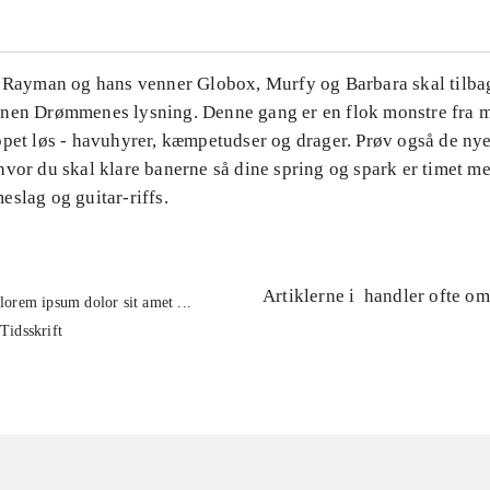
. Rayman og hans venner Globox, Murfy og Barbara skal tilbag
nen Drømmenes lysning. Denne gang er en flok monstre fra m
ppet løs - havuhyrer, kæmpetudser og drager. Prøv også de ny
hvor du skal klare banerne så dine spring og spark er timet m
slag og guitar-riffs.
Artiklerne i
handler ofte om
lorem ipsum dolor sit amet ...
Tidsskrift