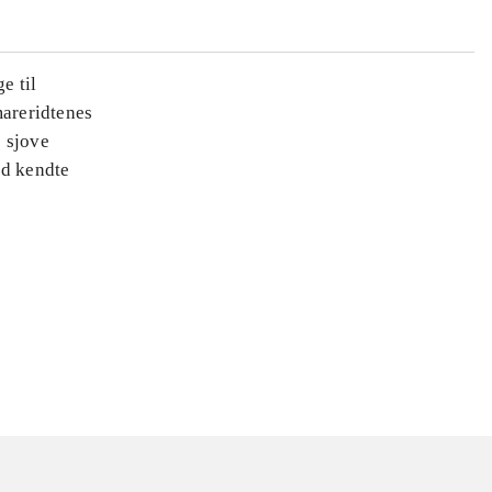
e til
areridtenes
e sjove
ed kendte