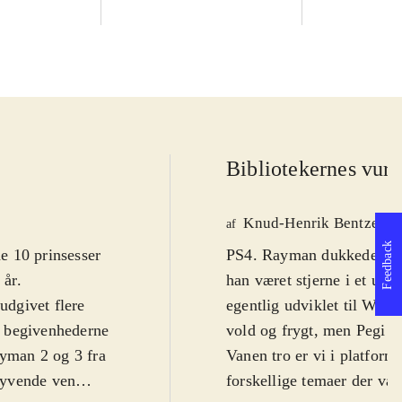
Bibliotekernes vurd
Knud-Henrik Bentzen
af
Feedback
e 10 prinsesser
PS4. Rayman dukkede op i 
 år
.
han været stjerne i et utal
udgivet flere
egentlig udviklet til WiiU
er begivenhederne
vold og frygt, men Pegi 7 
ayman 2 og 3 fra
Vanen tro er vi i platform
lyvende ven
forskellige temaer der vari