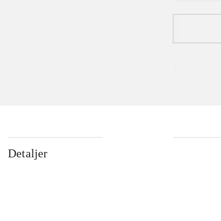
Detaljer
...
...
...
...