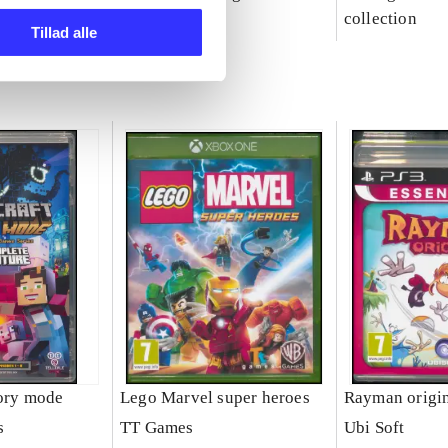
party
collection
Tillad alle
tory mode
Lego Marvel super heroes
Rayman origi
s
TT Games
Ubi Soft