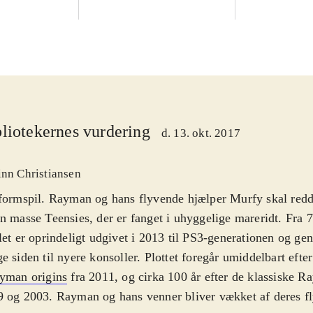
liotekernes vurdering
d. 13. okt. 2017
inn Christiansen
formspil. Rayman og hans flyvende hjælper Murfy skal redd
n masse Teensies, der er fanget i uhyggelige mareridt. Fra 7
let er oprindeligt udgivet i 2013 til PS3-generationen og gen
e siden til nyere konsoller. Plottet foregår umiddelbart eft
yman origins
fra 2011, og cirka 100 år efter de klassiske R
 og 2003. Rayman og hans venner bliver vækket af deres f