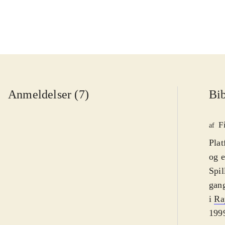
Anmeldelser (7)
Bib
F
af
Plat
og e
Spil
gang
i
Ra
1999