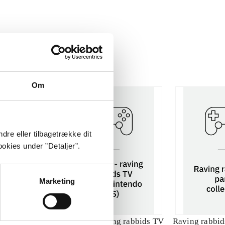
Om
dre eller tilbagetrække dit
okies under ”Detaljer”.
Marketing
ng rabbids 2
Rayman - raving rabbids TV
Raving rabbids