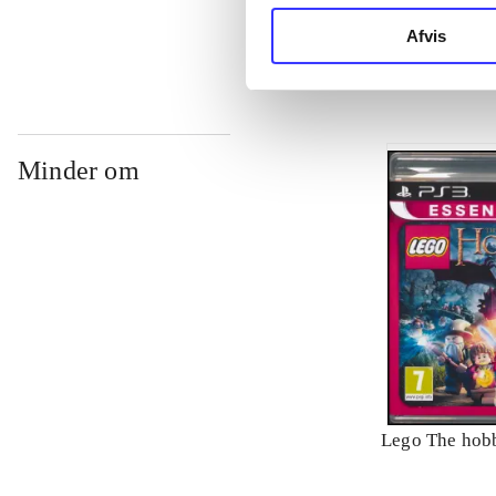
Philippe Blan
Afvis
Minder om
Lego The hobb