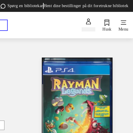
Spørg en bibliotekar
Hent dine bestillinger på dit foretrukne bibliotek
Log ind
Husk
Menu