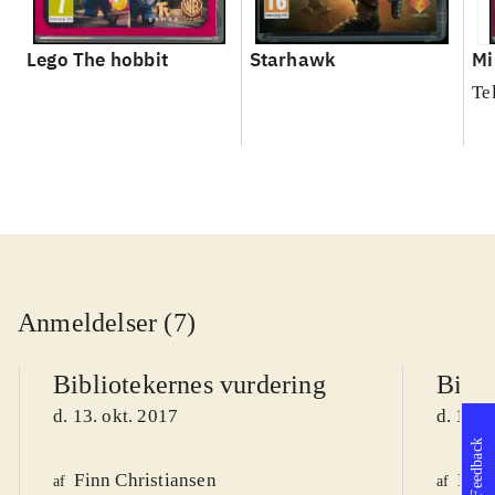
Lego The hobbit
Starhawk
Mi
Te
Anmeldelser (7)
Bibliotekernes vurdering
Bibli
d. 13. okt. 2017
d. 11. 
Feedback
Finn Christiansen
Knud
af
af