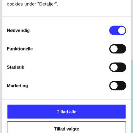
cookies under ”Detaljer”.
Samtykkevalg
Nødvendig
Rayman
Gå til serien
Funktionelle
Statistik
Marketing
Tillad alle
Tillad valgte