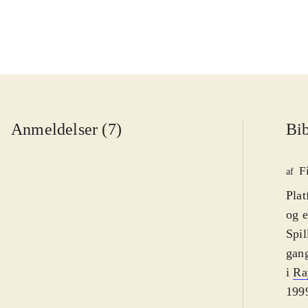
Anmeldelser (7)
Bib
F
af
Plat
og e
Spil
gang
i
Ra
1999