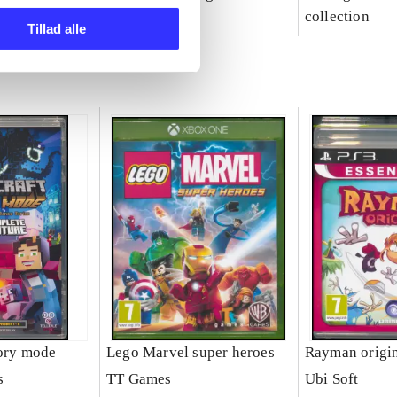
party
collection
Tillad alle
tory mode
Lego Marvel super heroes
Rayman origi
s
TT Games
Ubi Soft