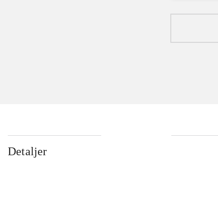
Detaljer
...
...
...
...