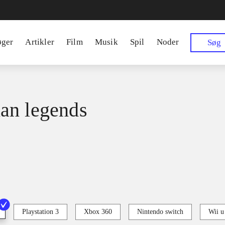
øger
Artikler
Film
Musik
Spil
Noder
Søg
an legends
Playstation 3
Xbox 360
Nintendo switch
Wii u