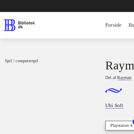
Forside
B
Spil / computerspil
Raym
Del af
Rayman
Ubi Soft
Playstation 4