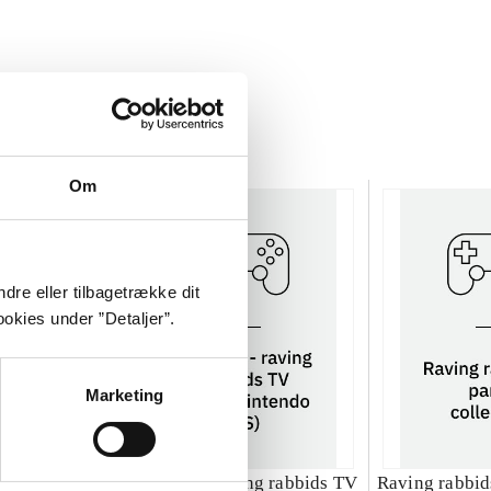
Om
dre eller tilbagetrække dit
okies under ”Detaljer”.
Marketing
ng rabbids 2
Rayman - raving rabbids TV
Raving rabbids