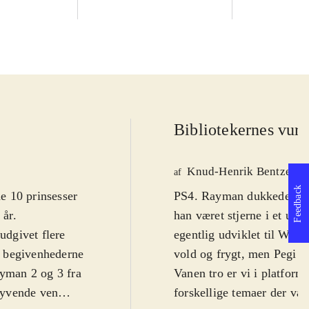
Bibliotekernes vurd
Knud-Henrik Bentzen
af
Feedback
e 10 prinsesser
PS4. Rayman dukkede op i 
 år
.
han været stjerne i et utal
udgivet flere
egentlig udviklet til WiiU
er begivenhederne
vold og frygt, men Pegi 7 
ayman 2 og 3 fra
Vanen tro er vi i platform
lyvende ven
forskellige temaer der vari