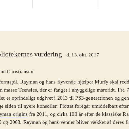
liotekernes vurdering
d. 13. okt. 2017
inn Christiansen
formspil. Rayman og hans flyvende hjælper Murfy skal redd
n masse Teensies, der er fanget i uhyggelige mareridt. Fra 7
let er oprindeligt udgivet i 2013 til PS3-generationen og gen
e siden til nyere konsoller. Plottet foregår umiddelbart eft
yman origins
fra 2011, og cirka 100 år efter de klassiske R
 og 2003. Rayman og hans venner bliver vækket af deres f