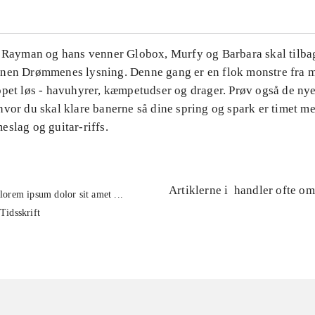
. Rayman og hans venner Globox, Murfy og Barbara skal tilbag
nen Drømmenes lysning. Denne gang er en flok monstre fra m
ppet løs - havuhyrer, kæmpetudser og drager. Prøv også de ny
hvor du skal klare banerne så dine spring og spark er timet m
slag og guitar-riffs.
Artiklerne i
handler ofte om
lorem ipsum dolor sit amet ...
Tidsskrift