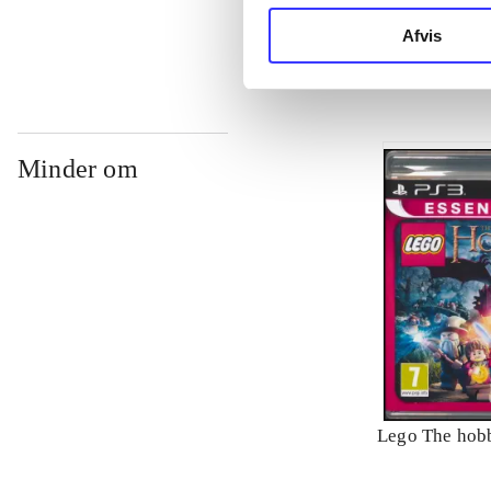
Philippe Blan
Afvis
Minder om
Lego The hobb