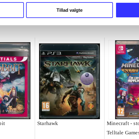
chet
Michel Ancel
Tillad valgte
it
Starhawk
Minecraft - s
Telltale Game