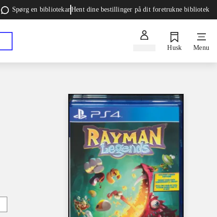
Spørg en bibliotekar
Hent dine bestillinger på dit foretrukne bibliotek
Log ind
Husk
Menu