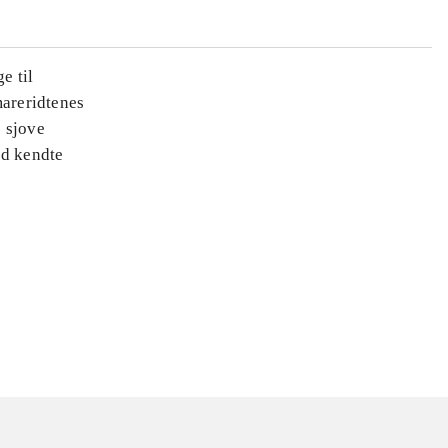
e til
areridtenes
e sjove
ed kendte