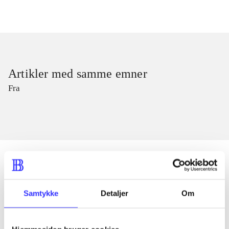
Artikler med samme emner
Fra
Artikler
Samtykke
Detaljer
Om
Alle registrerede artikler fordelt på udgivelser