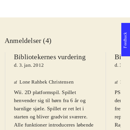
Feedback
Anmeldelser (4)
Bibliotekernes vurdering
Bibli
d. 3. jan. 2012
d. 3. j
Lone Rahbek Christensen
Finn
af
af
Wii. 2D platformspil. Spillet
PS3, X
henvender sig til børn fra 6 år og
den kl
barnlige sjæle. Spillet er ret let i
fremra
starten og bliver gradvist sværere.
repræs
Alle funktioner introduceres løbende
Rayman