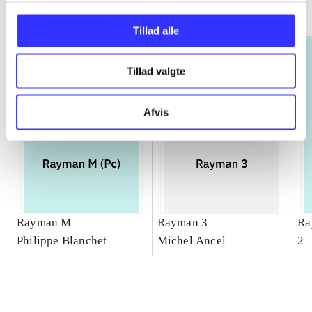
Gå til serien
Tillad alle
Tillad valgte
Afvis
Rayman M
Rayman 3
Ra
Philippe Blanchet
Michel Ancel
2