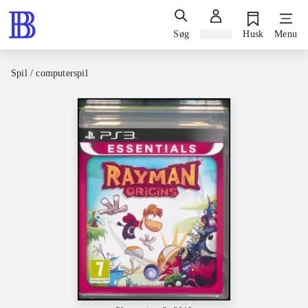
Søg
Log ind
Husk
Menu
Spil / computerspil