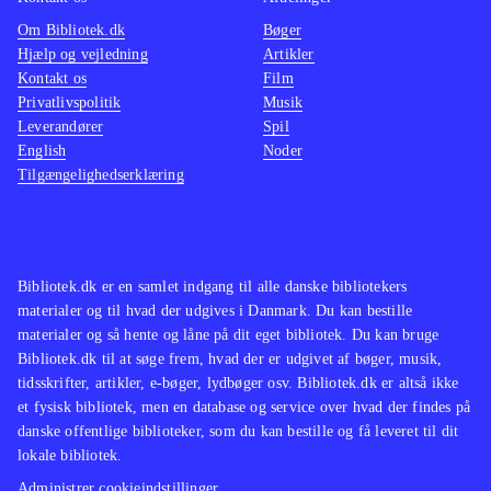
Rayman hører til blandt eliten, og
den hol
Om Bibliotek.dk
Bøger
Rayman origins er, efter min mening,
side af
Hjælp og vejledning
Artikler
det bedste Rayman-spil til dato
.
kan sp
Kontakt os
Film
Rayman origins er et meget
lige så
Privatlivspolitik
Musik
Leverandører
Spil
gennemført platformspil, som er så
perle
.
English
Noder
varieret, at man gerne spiller det i
Som næ
Tilgængelighedserklæring
lang tid. Sværhedsgraden er tilpas, så
spille
man ikke skal genspille de samme
og kval
baner frustrerende mange gange, men
Et ove
det er samtidig heller ikke for nemt
.
udford
Bibliotek.dk er en samlet indgang til alle danske bibliotekers
materialer og til hvad der udgives i Danmark. Du kan bestille
finde p
materialer og så hente og låne på dit eget bibliotek. Du kan bruge
Bibliotek.dk til at søge frem, hvad der er udgivet af bøger, musik,
tidsskrifter, artikler, e-bøger, lydbøger osv. Bibliotek.dk er altså ikke
et fysisk bibliotek, men en database og service over hvad der findes på
danske offentlige biblioteker, som du kan bestille og få leveret til dit
lokale bibliotek.
Administrer cookieindstillinger