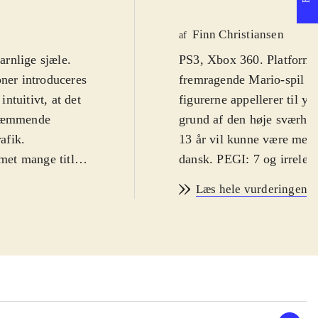
Finn Christiansen
af
arnlige sjæle.
PS3, Xbox 360. Platformsp
ioner introduceres
fremragende Mario-spil f
intuitivt, at det
figurerne appellerer til y
skræmmende
grund af den høje sværhed
rafik
.
13 år vil kunne være med 
met mange titler
dansk. PEGI: 7 og irrelev
ayman Origins
Rayman er let at kende, f
Læs hele vurderingen
n "Glade of
hænder og fødder, som svæ
mler diverse
lys i 1995 på Sega Saturn-
og rutcher sig
platformspil til stort set 
 detaljeret, og
skyggen af de vanvittige 
rhånden, og man
genoplivet og fremstår fl
ere med hver sin
smukkeste platformspil no