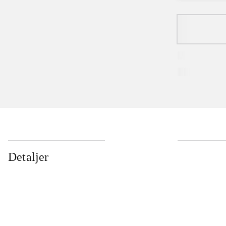
Detaljer
...
...
...
...