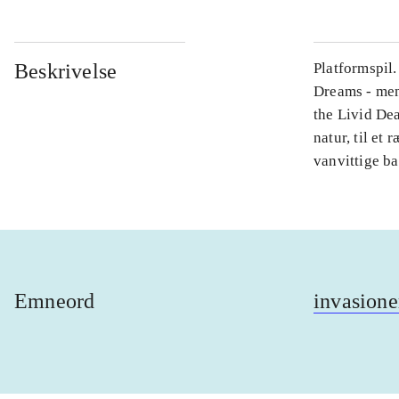
Beskrivelse
Platformspil
Dreams - men
the Livid De
natur, til e
vanvittige b
Emneord
invasione