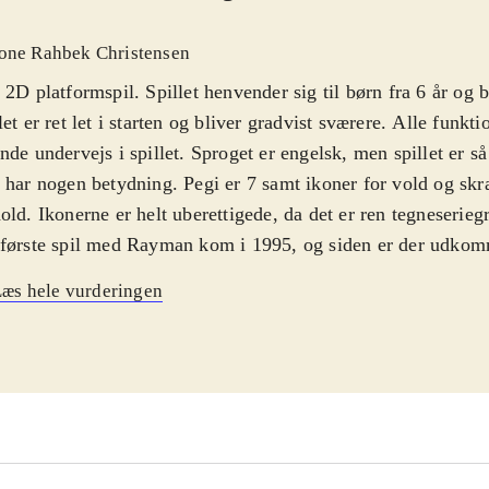
one Rahbek Christensen
 2D platformspil. Spillet henvender sig til børn fra 6 år og b
let er ret let i starten og bliver gradvist sværere. Alle funkt
nde undervejs i spillet. Sproget er engelsk, men spillet er så 
 har nogen betydning. Pegi er 7 samt ikoner for vold og 
old. Ikonerne er helt uberettigede, da det er ren tegneserieg
første spil med Rayman kom i 1995, og siden er der udkom
diverse konsoller med den karakteristiske ledløse figur. I R
æs hele vurderingen
 Rayman og hans venner genoprette freden i eventyrverdene
ams". De skal kæmpe mod mystiske væsener, mens de indsa
erobjekter på banerne. Man skiftevis løber, hopper, svæver 
igennem de mere end 60 baner. Grafikken er flot, farverig og
rne er fantasifulde og humoristiske. Banerne låses op efte
altid genspille tidligere baner. Man kan spille op til 4 spill