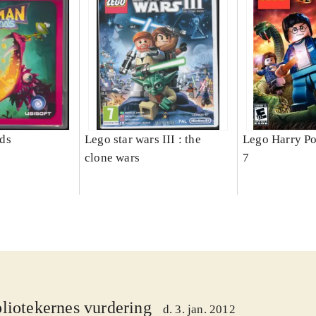
ds
Lego star wars III : the
Lego Harry Pot
clone wars
7
liotekernes vurdering
d. 3. jan. 2012