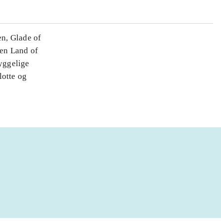
n, Glade of
nen Land of
yggelige
lotte og