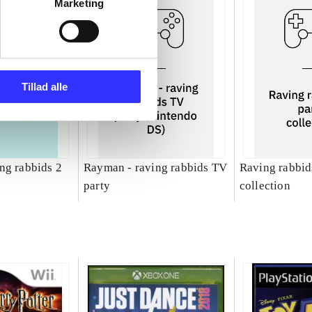
Marketing
Tillad alle
ng rabbids 2
Rayman - raving rabbids TV
Raving rabbids
party
collection