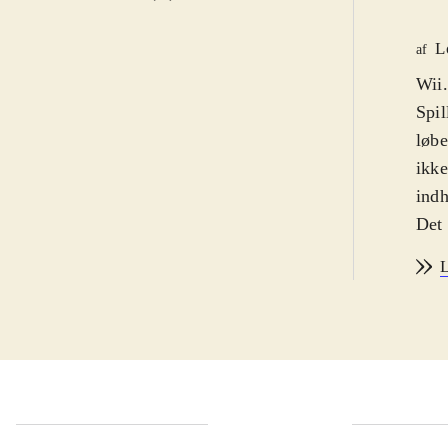
L
af
Wii.
Spil
løbe
ikke
indh
Det 
til 
L
skal
Dre
saml
vej 
bane
kan 