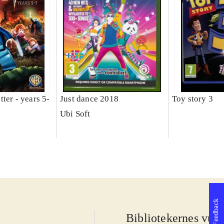
ter - years 5-
Just dance 2018
Toy story 3
Ubi Soft
Feedback
Bibliotekernes vurd