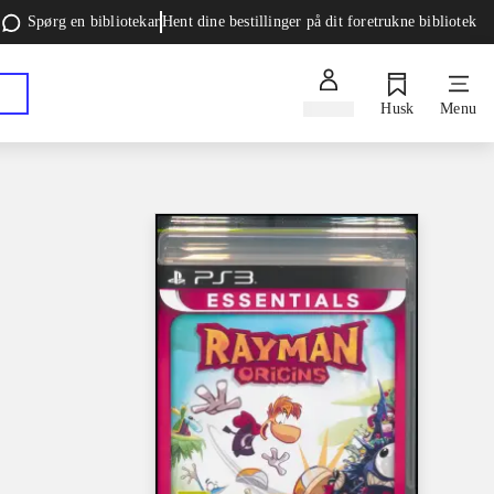
Spørg en bibliotekar
Hent dine bestillinger på dit foretrukne bibliotek
Log ind
Husk
Menu