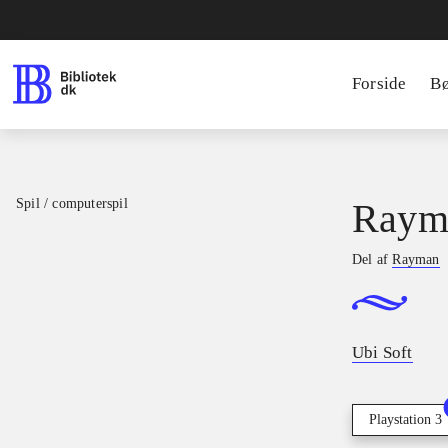
Forside
B
Spil / computerspil
Rayma
Del af
Rayman
Ubi Soft
Playstation 3