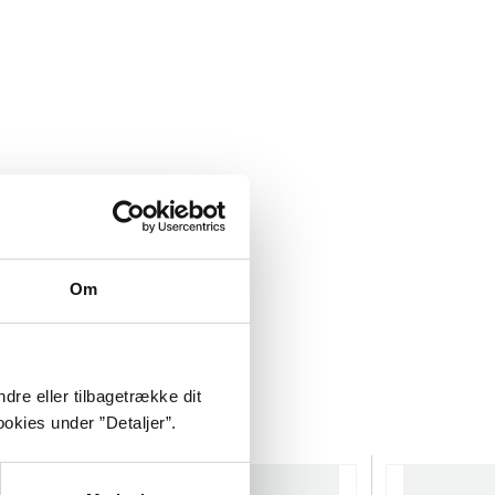
Om
dre eller tilbagetrække dit
okies under ”Detaljer”.