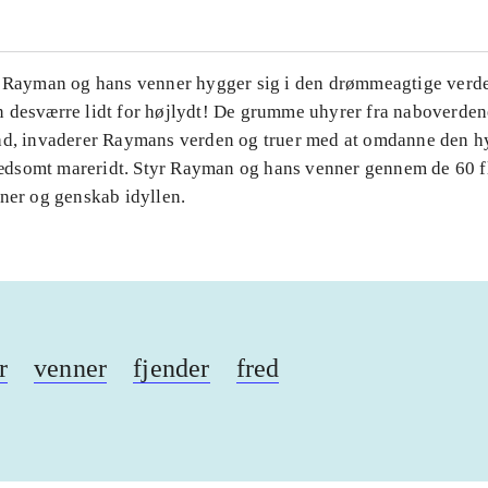
. Rayman og hans venner hygger sig i den drømmeagtige verde
 desværre lidt for højlydt! De grumme uhyrer fra naboverde
ad, invaderer Raymans verden og truer med at omdanne den h
t rædsomt mareridt. Styr Rayman og hans venner gennem de 60 f
aner og genskab idyllen.
r
venner
fjender
fred