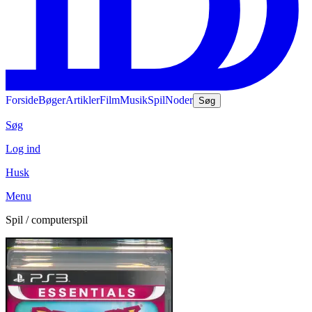
Forside
Bøger
Artikler
Film
Musik
Spil
Noder
Søg
Søg
Log ind
Husk
Menu
Spil / computerspil