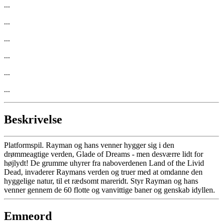
...
...
...
...
...
...
Beskrivelse
Platformspil. Rayman og hans venner hygger sig i den
drømmeagtige verden, Glade of Dreams - men desværre lidt for
højlydt! De grumme uhyrer fra naboverdenen Land of the Livid
Dead, invaderer Raymans verden og truer med at omdanne den
hyggelige natur, til et rædsomt mareridt. Styr Rayman og hans
venner gennem de 60 flotte og vanvittige baner og genskab idyllen.
Emneord