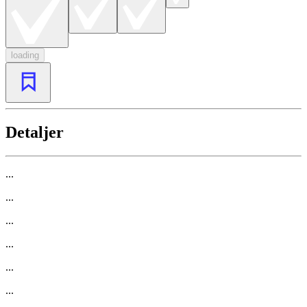
loading
Detaljer
...
...
...
...
...
...