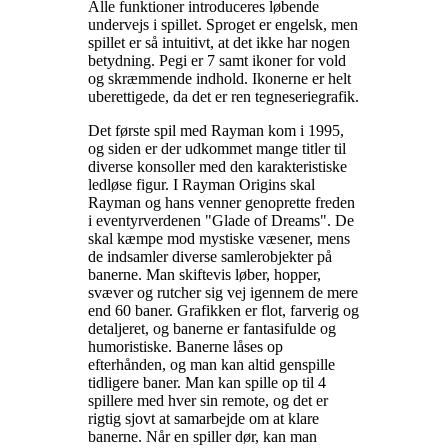
Alle funktioner introduceres løbende
undervejs i spillet. Sproget er engelsk, men
spillet er så intuitivt, at det ikke har nogen
betydning. Pegi er 7 samt ikoner for vold
og skræmmende indhold. Ikonerne er helt
uberettigede, da det er ren tegneseriegrafik
.
Det første spil med Rayman kom i 1995,
og siden er der udkommet mange titler til
diverse konsoller med den karakteristiske
ledløse figur. I Rayman Origins skal
Rayman og hans venner genoprette freden
i eventyrverdenen "Glade of Dreams". De
skal kæmpe mod mystiske væsener, mens
de indsamler diverse samlerobjekter på
banerne. Man skiftevis løber, hopper,
svæver og rutcher sig vej igennem de mere
end 60 baner. Grafikken er flot, farverig og
detaljeret, og banerne er fantasifulde og
humoristiske. Banerne låses op
efterhånden, og man kan altid genspille
tidligere baner. Man kan spille op til 4
spillere med hver sin remote, og det er
rigtig sjovt at samarbejde om at klare
banerne. Når en spiller dør, kan man