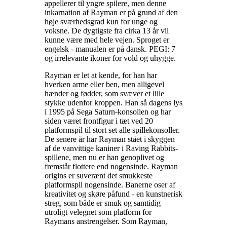
appellerer til yngre spilere, men denne
inkarnation af Rayman er på grund af den
høje sværhedsgrad kun for unge og
voksne. De dygtigste fra cirka 13 år vil
kunne være med hele vejen. Sproget er
engelsk - manualen er på dansk. PEGI: 7
og irrelevante ikoner for vold og uhygge
.
Rayman er let at kende, for han har
hverken arme eller ben, men alligevel
hænder og fødder, som svæver et lille
stykke udenfor kroppen. Han så dagens lys
i 1995 på Sega Saturn-konsollen og har
siden været frontfigur i tæt ved 20
platformspil til stort set alle spillekonsoller.
De senere år har Rayman stået i skyggen
af de vanvittige kaniner i Raving Rabbits-
spillene, men nu er han genoplivet og
fremstår flottere end nogensinde. Rayman
origins er suverænt det smukkeste
platformspil nogensinde. Banerne oser af
kreativitet og skøre påfund - en kunstnerisk
streg, som både er smuk og samtidig
utroligt velegnet som platform for
Raymans anstrengelser. Som Rayman,