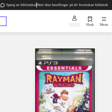
Spørg en bibliotekar
Hent dine bestillinger på dit foretrukne bibliotek
Log ind
Husk
Menu