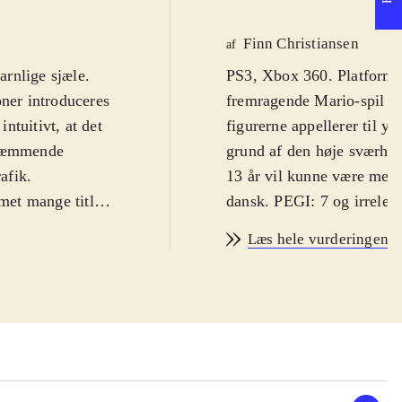
Finn Christiansen
af
arnlige sjæle.
PS3, Xbox 360. Platformsp
ioner introduceres
fremragende Mario-spil f
intuitivt, at det
figurerne appellerer til y
skræmmende
grund af den høje sværhed
rafik
.
13 år vil kunne være med 
met mange titler
dansk. PEGI: 7 og irrelev
ayman Origins
Rayman er let at kende, f
Læs hele vurderingen
n "Glade of
hænder og fødder, som svæ
mler diverse
lys i 1995 på Sega Saturn-
og rutcher sig
platformspil til stort set 
 detaljeret, og
skyggen af de vanvittige 
rhånden, og man
genoplivet og fremstår fl
ere med hver sin
smukkeste platformspil no