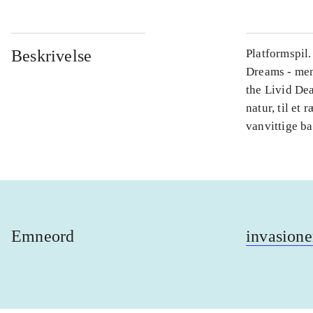
Beskrivelse
Platformspil
Dreams - men
the Livid De
natur, til e
vanvittige b
Emneord
invasione