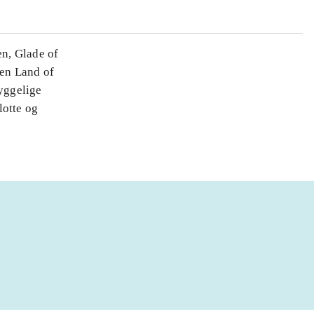
n, Glade of
nen Land of
yggelige
lotte og