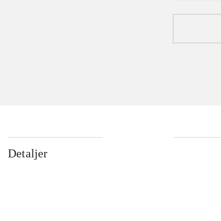
Detaljer
...
...
...
...