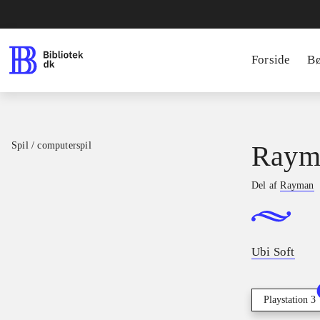
Forside
B
Spil / computerspil
Rayma
Del af
Rayman
Ubi Soft
Playstation 3