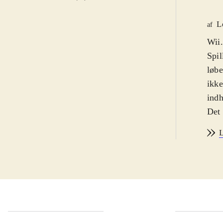
L
af
Wii.
Spil
løbe
ikke
indh
Det 
til 
L
skal
Dre
saml
vej 
bane
kan 