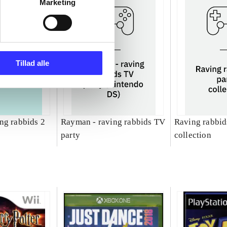
Marketing
Tillad alle
ng rabbids 2
Rayman - raving rabbids TV
Raving rabbids
party
collection