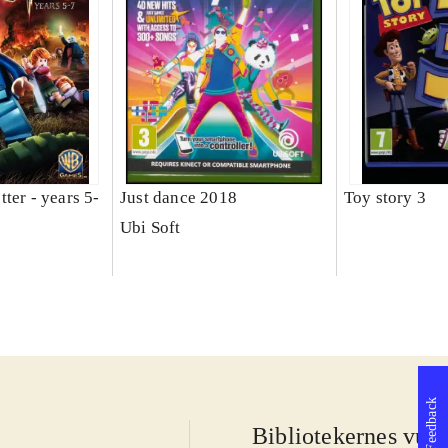
ter - years 5-
Just dance 2018
Toy story 3
Ubi Soft
Feedback
Bibliotekernes vurd