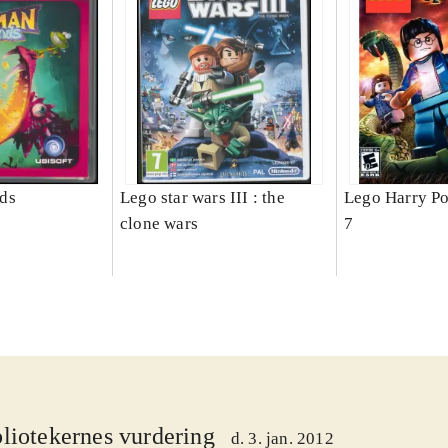
ds
Lego star wars III : the
Lego Harry Pot
clone wars
7
liotekernes vurdering
d. 3. jan. 2012