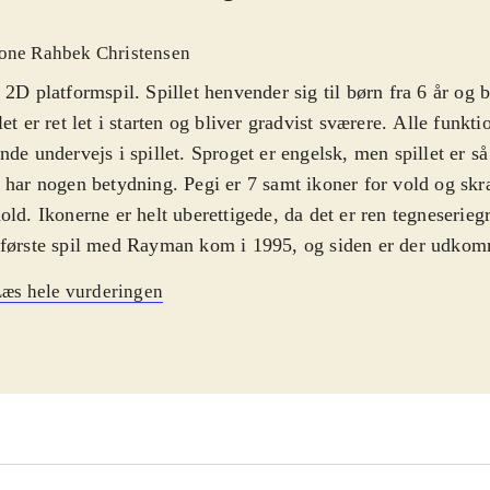
one Rahbek Christensen
 2D platformspil. Spillet henvender sig til børn fra 6 år og b
let er ret let i starten og bliver gradvist sværere. Alle funkt
nde undervejs i spillet. Sproget er engelsk, men spillet er så 
 har nogen betydning. Pegi er 7 samt ikoner for vold og 
old. Ikonerne er helt uberettigede, da det er ren tegneserieg
første spil med Rayman kom i 1995, og siden er der udkom
diverse konsoller med den karakteristiske ledløse figur. I R
æs hele vurderingen
 Rayman og hans venner genoprette freden i eventyrverdene
ams". De skal kæmpe mod mystiske væsener, mens de indsa
erobjekter på banerne. Man skiftevis løber, hopper, svæver 
igennem de mere end 60 baner. Grafikken er flot, farverig og
rne er fantasifulde og humoristiske. Banerne låses op efte
altid genspille tidligere baner. Man kan spille op til 4 spill