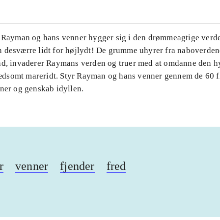
. Rayman og hans venner hygger sig i den drømmeagtige verde
 desværre lidt for højlydt! De grumme uhyrer fra naboverde
ad, invaderer Raymans verden og truer med at omdanne den h
t rædsomt mareridt. Styr Rayman og hans venner gennem de 60 f
aner og genskab idyllen.
r
venner
fjender
fred