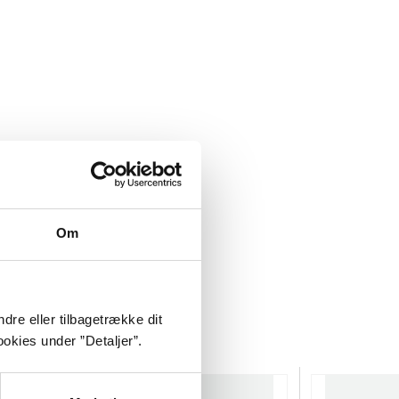
Om
dre eller tilbagetrække dit
okies under ”Detaljer”.