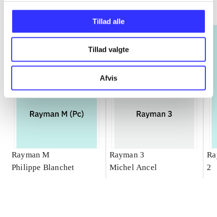
Gå til serien
Tillad alle
Tillad valgte
Afvis
Rayman M
Rayman 3
Ra
Philippe Blanchet
Michel Ancel
2