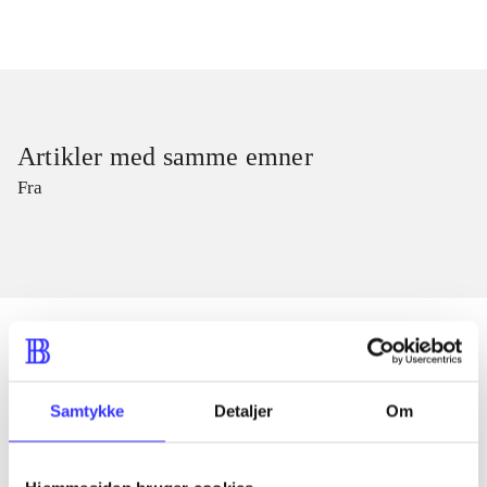
Artikler med samme emner
Fra
Artikler
Samtykke
Detaljer
Om
Alle registrerede artikler fordelt på udgivelser