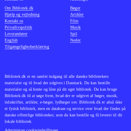
Rayman hører til blandt eliten, og
den hol
Om Bibliotek.dk
Bøger
Rayman origins er, efter min mening,
side af
Hjælp og vejledning
Artikler
det bedste Rayman-spil til dato
.
kan sp
Kontakt os
Film
Rayman origins er et meget
lige så
Privatlivspolitik
Musik
Leverandører
Spil
gennemført platformspil, som er så
perle
.
English
Noder
varieret, at man gerne spiller det i
Som næ
Tilgængelighedserklæring
lang tid. Sværhedsgraden er tilpas, så
spille
man ikke skal genspille de samme
og kval
baner frustrerende mange gange, men
Et ove
det er samtidig heller ikke for nemt
.
udford
Bibliotek.dk er en samlet indgang til alle danske bibliotekers
materialer og til hvad der udgives i Danmark. Du kan bestille
finde p
materialer og så hente og låne på dit eget bibliotek. Du kan bruge
Bibliotek.dk til at søge frem, hvad der er udgivet af bøger, musik,
tidsskrifter, artikler, e-bøger, lydbøger osv. Bibliotek.dk er altså ikke
et fysisk bibliotek, men en database og service over hvad der findes på
danske offentlige biblioteker, som du kan bestille og få leveret til dit
lokale bibliotek.
Administrer cookieindstillinger