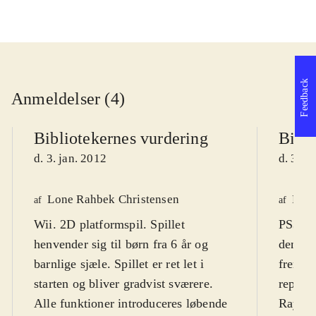
Feedback
Anmeldelser (4)
Bibliotekernes vurdering
Bibli
d. 3. jan. 2012
d. 3. j
Lone Rahbek Christensen
Finn
af
af
Wii. 2D platformspil. Spillet
PS3, X
henvender sig til børn fra 6 år og
den kl
barnlige sjæle. Spillet er ret let i
fremra
starten og bliver gradvist sværere.
repræs
Alle funktioner introduceres løbende
Rayman