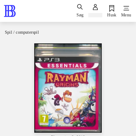
Søg
Log ind
Husk
Menu
Spil / computerspil