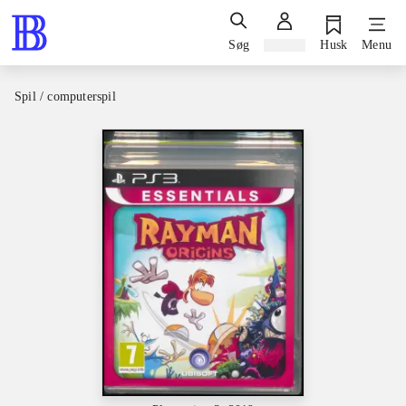
Søg
Log ind
Husk
Menu
Spil / computerspil