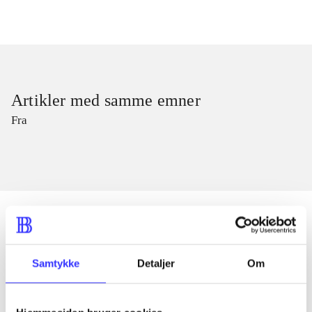
Artikler med samme emner
Fra
Artikler
Samtykke
Detaljer
Om
Alle registrerede artikler fordelt på udgivelser