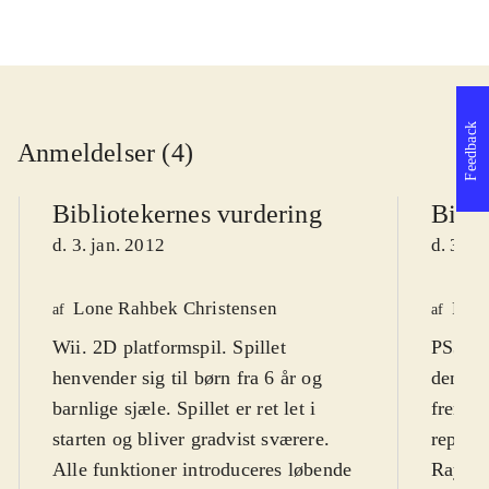
Feedback
Anmeldelser (4)
Bibliotekernes vurdering
Bibli
d. 3. jan. 2012
d. 3. j
Lone Rahbek Christensen
Finn
af
af
Wii. 2D platformspil. Spillet
PS3, X
henvender sig til børn fra 6 år og
den kl
barnlige sjæle. Spillet er ret let i
fremra
starten og bliver gradvist sværere.
repræs
Alle funktioner introduceres løbende
Rayman