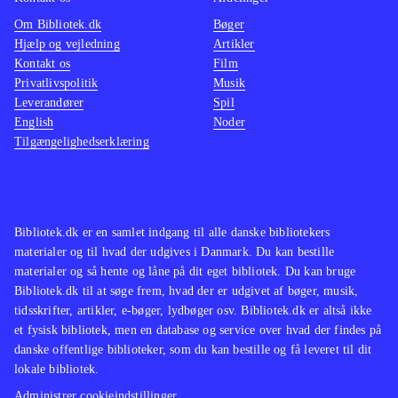
Rayman hører til blandt eliten, og
den hol
Om Bibliotek.dk
Bøger
Rayman origins er, efter min mening,
side af
Hjælp og vejledning
Artikler
det bedste Rayman-spil til dato
.
kan sp
Kontakt os
Film
Rayman origins er et meget
lige så
Privatlivspolitik
Musik
Leverandører
Spil
gennemført platformspil, som er så
perle
.
English
Noder
varieret, at man gerne spiller det i
Som næ
Tilgængelighedserklæring
lang tid. Sværhedsgraden er tilpas, så
spille
man ikke skal genspille de samme
og kval
baner frustrerende mange gange, men
Et ove
det er samtidig heller ikke for nemt
.
udford
Bibliotek.dk er en samlet indgang til alle danske bibliotekers
materialer og til hvad der udgives i Danmark. Du kan bestille
finde p
materialer og så hente og låne på dit eget bibliotek. Du kan bruge
Bibliotek.dk til at søge frem, hvad der er udgivet af bøger, musik,
tidsskrifter, artikler, e-bøger, lydbøger osv. Bibliotek.dk er altså ikke
et fysisk bibliotek, men en database og service over hvad der findes på
danske offentlige biblioteker, som du kan bestille og få leveret til dit
lokale bibliotek.
Administrer cookieindstillinger