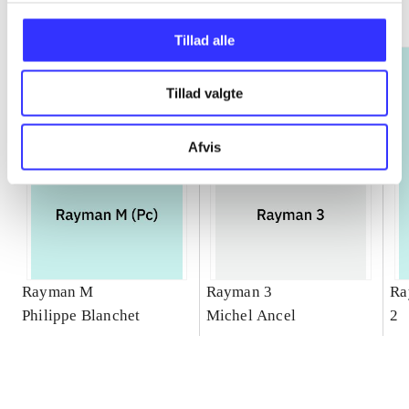
Gå til serien
Tillad alle
Tillad valgte
Afvis
Rayman M
Rayman 3
Ra
Philippe Blanchet
Michel Ancel
2