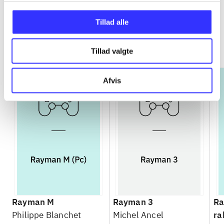
Tillad alle
Rayman
Gå til serien
Tillad valgte
Afvis
Rayman M
Rayman 3
Ra
Philippe Blanchet
Michel Ancel
ra