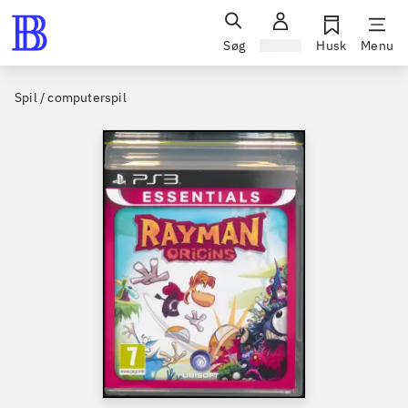
Søg
Log ind
Husk
Menu
Spil / computerspil