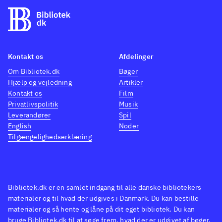
og man kan altid genspille
kreati
tidligere baner. Man kan spille
kunst
op til 4 spillere med hver sin
smuk 
remote, og det er rigtig sjovt at
veleg
Kontakt os
Afdelinger
samarbejde om at klare
Rayma
Om Bibliotek.dk
Bøger
banerne. Når en spiller dør, kan
Rayma
Hjælp og vejledning
Artikler
man genoplives af en anden
.
venne
Kontakt os
Film
Der findes rigtig mange gode
slå o
Privatlivspolitik
Musik
Leverandører
Spil
platformspil med helte som fx
banern
English
Noder
Super Mario, Crash Bandicoot
på all
Tilgængelighedserklæring
og Sonic. Rayman hører til
sværh
blandt eliten, og Rayman
men d
origins er, efter min mening,
den ri
det bedste Rayman-spil til dato
.
frustr
Bibliotek.dk er en samlet indgang til alle danske bibliotekers
materialer og til hvad der udgives i Danmark. Du kan bestille
spill
materialer og så hente og låne på dit eget bibliotek. Du kan
Rayman origins er et meget
lige s
bruge Bibliotek.dk til at søge frem, hvad der er udgivet af bøger,