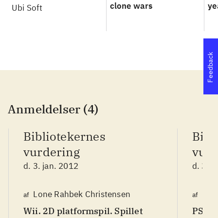
clone wars
ye
Ubi Soft
Feedback
Anmeldelser (4)
Bibliotekernes
Bibl
vurdering
vurd
d. 3. jan. 2012
d. 3. j
Lone Rahbek Christensen
Finn
af
af
Wii. 2D platformspil. Spillet
PS3, X