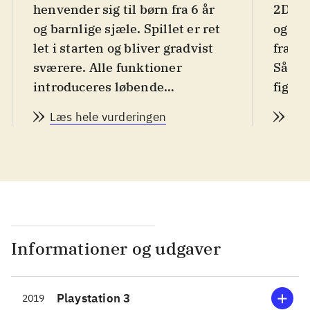
henvender sig til børn fra 6 år
2D - 
og barnlige sjæle. Spillet er ret
også 
let i starten og bliver gradvist
fra N
sværere. Alle funktioner
Såvel
introduceres løbende
figure
undervejs i spillet. Sproget er
spile
Læs hele vurderingen
Læs
engelsk, men spillet er så
af Ra
intuitivt, at det ikke har nogen
høje 
betydning. Pegi er 7 samt
og vok
ikoner for vold og skræmmende
cirka
indhold. Ikonerne er helt
hele v
uberettigede, da det er ren
manua
tegneseriegrafik
.
og irr
Informationer og udgaver
Det første spil med Rayman
uhygg
kom i 1995, og siden er der
Rayma
Playstation 3
2019
udkommet mange titler til
har h