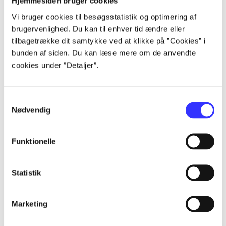
Artikler
Hjemmesiden bruger cookies
Alle registrerede artikler fordelt på udgivelser
Vi bruger cookies til besøgsstatistik og optimering af
brugervenlighed. Du kan til enhver tid ændre eller
tilbagetrække dit samtykke ved at klikke på ”Cookies” i
...
bunden af siden. Du kan læse mere om de anvendte
cookies under ”Detaljer”.
...
Samtykkevalg
Nødvendig
...
Funktionelle
...
Statistik
...
Marketing