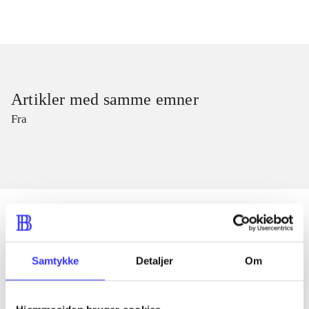
Artikler med samme emner
Fra
Artikler
Samtykke
Detaljer
Om
Alle registrerede artikler fordelt på udgivelser