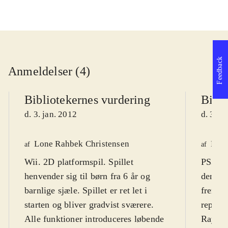
Feedback
Anmeldelser (4)
Bibliotekernes vurdering
Bibli
d. 3. jan. 2012
d. 3. j
Lone Rahbek Christensen
Finn
af
af
Wii. 2D platformspil. Spillet
PS3, X
henvender sig til børn fra 6 år og
den kl
barnlige sjæle. Spillet er ret let i
fremra
starten og bliver gradvist sværere.
repræs
Alle funktioner introduceres løbende
Rayman