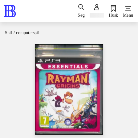
Søg
Log ind
Husk
Menu
Spil / computerspil