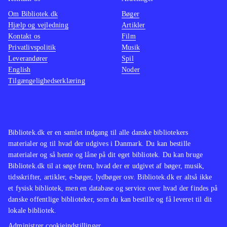
Rayman hører til blandt eliten, og
den hol
Om Bibliotek.dk
Bøger
Rayman origins er, efter min mening,
side af
Hjælp og vejledning
Artikler
det bedste Rayman-spil til dato
.
kan sp
Kontakt os
Film
Rayman origins er et meget
lige så
Privatlivspolitik
Musik
Leverandører
Spil
gennemført platformspil, som er så
perle
.
English
Noder
varieret, at man gerne spiller det i
Som næ
Tilgængelighedserklæring
lang tid. Sværhedsgraden er tilpas, så
spille
man ikke skal genspille de samme
og kval
baner frustrerende mange gange, men
Et ove
det er samtidig heller ikke for nemt
.
udford
Bibliotek.dk er en samlet indgang til alle danske bibliotekers
materialer og til hvad der udgives i Danmark. Du kan bestille
finde p
materialer og så hente og låne på dit eget bibliotek. Du kan bruge
Bibliotek.dk til at søge frem, hvad der er udgivet af bøger, musik,
tidsskrifter, artikler, e-bøger, lydbøger osv. Bibliotek.dk er altså ikke
et fysisk bibliotek, men en database og service over hvad der findes på
danske offentlige biblioteker, som du kan bestille og få leveret til dit
lokale bibliotek.
Administrer cookieindstillinger