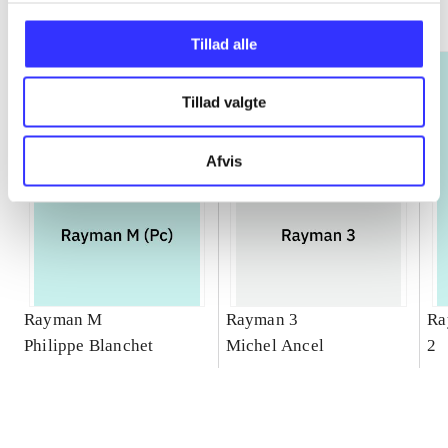
Gå til serien
Tillad alle
Tillad valgte
Afvis
Rayman M
Rayman 3
Ra
Philippe Blanchet
Michel Ancel
2