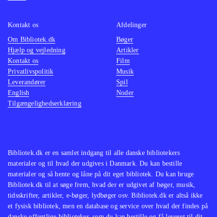
klinisk renset for bonde-idyl. PEGI:
bonde-
3. Fra 12 år
.
Farmin
Kontakt os
Afdelinger
Lignende er det generelt bedre
farmer
Om Bibliotek.dk
Bøger
Farming simulator 19
.
Profes
Hjælp og vejledning
Artikler
genre
Kontakt os
Film
Privatlivspolitik
Musik
samme 
Leverandører
Spil
og Prof
English
Noder
samme
Tilgængelighedserklæring
Bibliotek.dk er en samlet indgang til alle danske bibliotekers
materialer og til hvad der udgives i Danmark. Du kan bestille
materialer og så hente og låne på dit eget bibliotek. Du kan bruge
Bibliotek.dk til at søge frem, hvad der er udgivet af bøger, musik,
tidsskrifter, artikler, e-bøger, lydbøger osv. Bibliotek.dk er altså ikke
et fysisk bibliotek, men en database og service over hvad der findes på
danske offentlige biblioteker, som du kan bestille og få leveret til dit