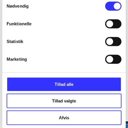
Samtykkevalg
Nødvendig
...
Funktionelle
...
Statistik
...
Marketing
Tillad alle
Minder om
Tillad valgte
Afvis