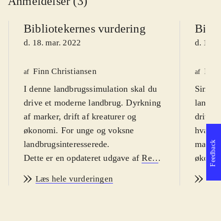
Anmeldelser (3)
Bibliotekernes vurdering
Bibli
d. 18. mar. 2022
d. 17. 
Finn Christiansen
Finn
af
af
I denne landbrugssimulation skal du
Simulat
drive et moderne landbrug. Dyrkning
landbr
af marker, drift af kreaturer og
drive 
økonomi. For unge og voksne
hvad d
landbrugsinteresserede
.
marker,
Feedback
Dette er en opdateret udgave af
Real
økonom
farm
fra 2017.
handler om at drive et
landbr
Læs hele vurderingen
Læs
landbrug med økonomisk succes. I
I Real 
nærværende udgave er tilføjet avl af
landbr
kartofler og derudover er det muligt
kan fo