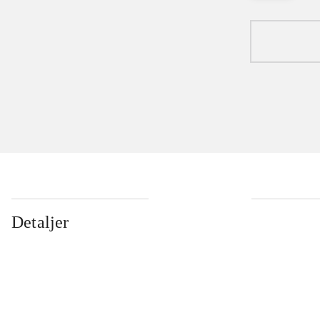
Detaljer
...
...
...
...