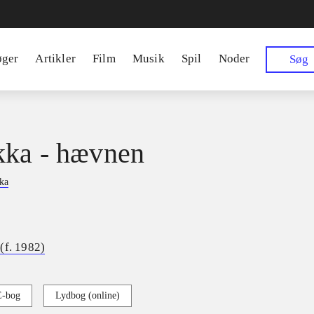
øger
Artikler
Film
Musik
Spil
Noder
Søg
ka - hævnen
ka
(f. 1982)
E-bog
Lydbog (online)