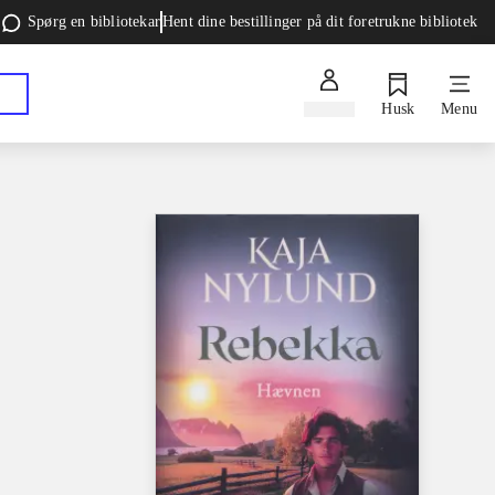
Spørg en bibliotekar
Hent dine bestillinger på dit foretrukne bibliotek
Log ind
Husk
Menu