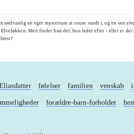
m sædvanlig sit eget mysterium at snuse rundt i, og en sen aft
 Elveløkken. Men finder hun det, hun leder efter - eller er der
først?
liasdatter
følelser
familien
venskab
i
emmeligheder
forældre-barn-forholdet
he