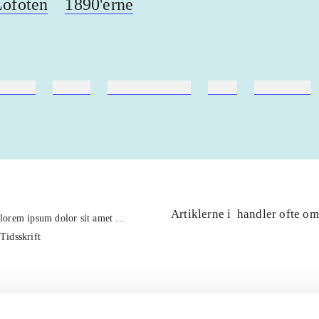
Lofoten
1890'erne
ebøger
ridning
hestesygdomme
vokal
sygdomme
Artiklerne i
handler ofte om
lorem ipsum dolor sit amet ...
Tidsskrift