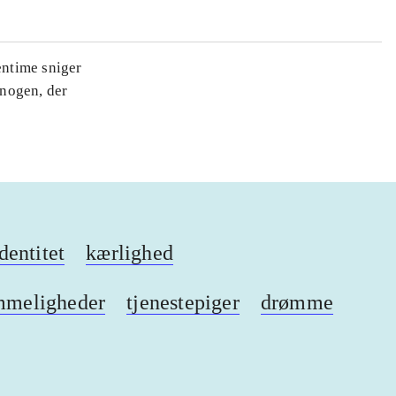
entime sniger
 nogen, der
dentitet
kærlighed
mmeligheder
tjenestepiger
drømme