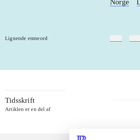
Norge
Lignende emneord
heste
børn
Tidsskrift
Artiklen er en del af