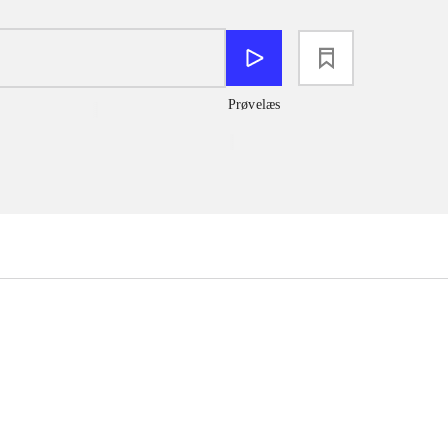
loading
Prøvelæs
...
...
...
...
...
...