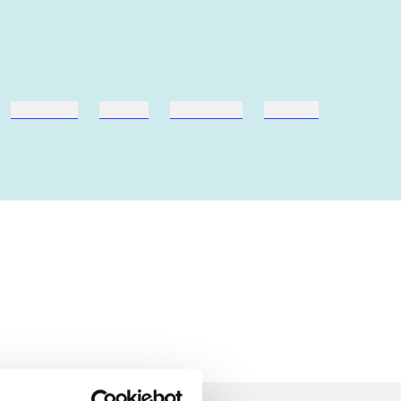
hestesport
træning
skolebøger
hesteavl