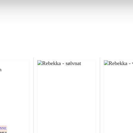
ENNE
a -