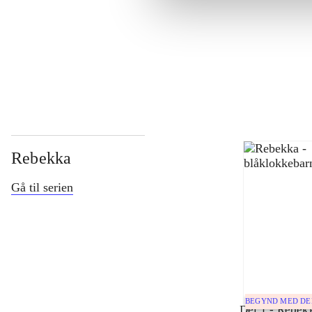
...
...
Rebekka
Gå til serien
BEGYND MED D
Del 1 -
Rebekk