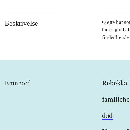
Beskrivelse
Olette har so
hun sig ud af
finder hende 
Emneord
Rebekka E
familieh
død