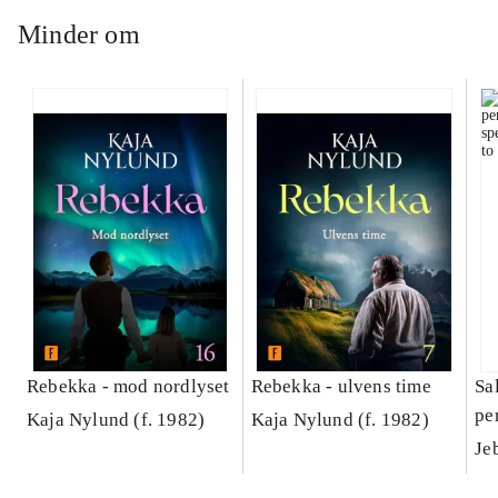
Minder om
Rebekka - mod nordlyset
Rebekka - ulvens time
Sa
pe
Kaja Nylund (f. 1982)
Kaja Nylund (f. 1982)
sa
Je
in