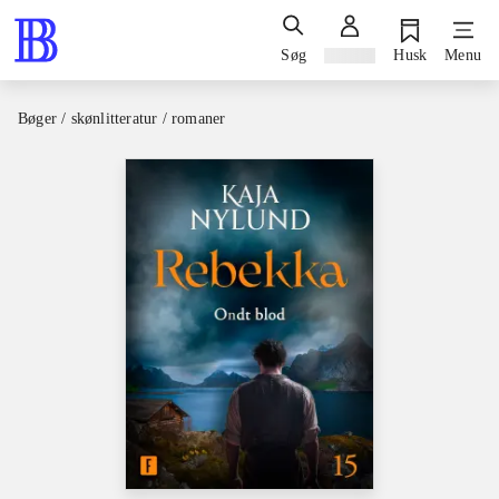
Søg
Log ind
Husk
Menu
Bøger / skønlitteratur / romaner