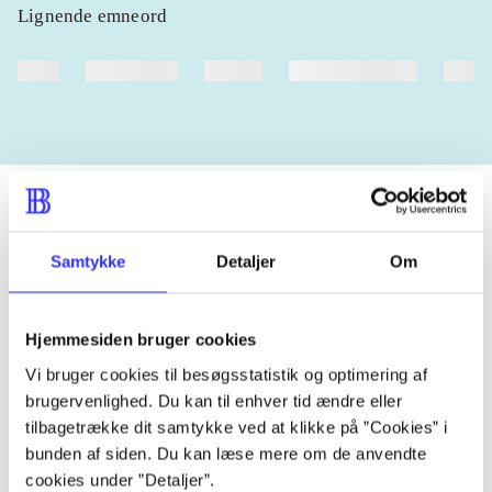
Lignende emneord
heste
børnebøger
ridning
hestesygdomme
vokal
Samtykke
Detaljer
Om
Tidsskrift
Artiklen er en del af
Hjemmesiden bruger cookies
lorem ipsum dolor sit amet ...
Vi bruger cookies til besøgsstatistik og optimering af
Tidsskrift
brugervenlighed. Du kan til enhver tid ændre eller
tilbagetrække dit samtykke ved at klikke på ”Cookies” i
Artiklerne i
handler ofte om
bunden af siden. Du kan læse mere om de anvendte
cookies under ”Detaljer”.