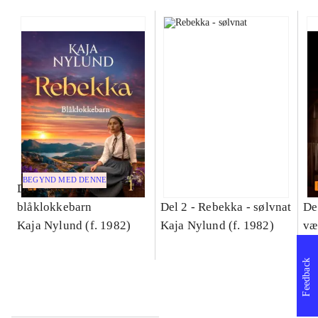
BEGYND MED DENNE
Del 1 -
Rebekka -
blåklokkebarn
Del 2 -
Rebekka - sølvnat
De
Kaja Nylund (f. 1982)
Kaja Nylund (f. 1982)
væ
Ka
Feedback