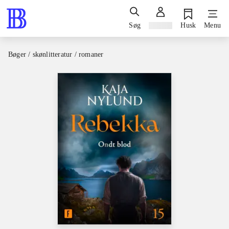
Søg
Log ind
Husk
Menu
Bøger / skønlitteratur / romaner