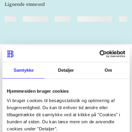
Lignende emneord
heste
børnebøger
ridning
hestesygdomme
vokal
Samtykke
Detaljer
Om
Tidsskrift
Artiklen er en del af
Hjemmesiden bruger cookies
lorem ipsum dolor sit amet ...
Vi bruger cookies til besøgsstatistik og optimering af
Tidsskrift
brugervenlighed. Du kan til enhver tid ændre eller
tilbagetrække dit samtykke ved at klikke på ”Cookies” i
Artiklerne i
handler ofte om
bunden af siden. Du kan læse mere om de anvendte
cookies under ”Detaljer”.