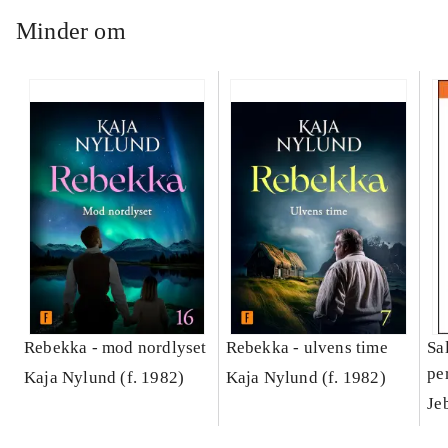
Minder om
Rebekka - mod nordlyset
Rebekka - ulvens time
Sa
pe
Kaja Nylund (f. 1982)
Kaja Nylund (f. 1982)
sa
Je
in