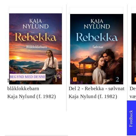
BEGYND MED DENNE
Del 1 -
Rebekka -
blåklokkebarn
Del 2 -
Rebekka - sølvnat
De
Kaja Nylund (f. 1982)
Kaja Nylund (f. 1982)
væ
Ka
Feedback