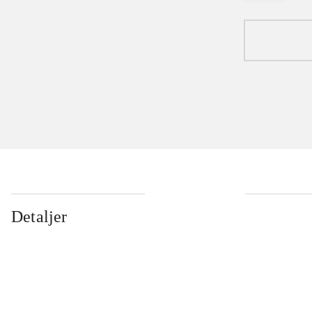
Detaljer
...
...
...
...