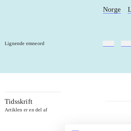
Norge
Lignende emneord
heste
børn
Tidsskrift
Artiklen er en del af