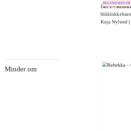
BEGYND MED D
Del 1 -
Rebekk
blåklokkebar
Kaja Nylund (
Minder om