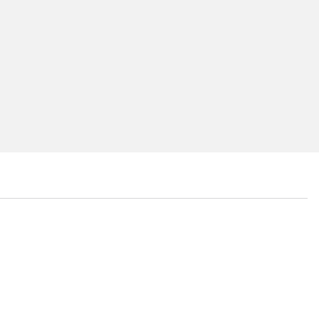
...
...