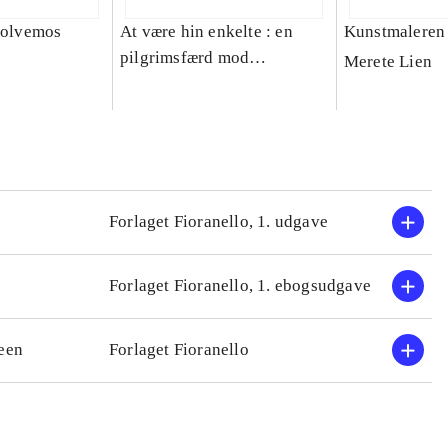
 volvemos
At være hin enkelte : en
Kunstmaleren
pilgrimsfærd mod
Merete Lien
erkendelse og ro,
hengivelse og tro : poesi til
meditation på engelsk,
fransk, tysk, italiensk,
svensk og dansk
Forlaget Fioranello, 1. udgave
Forlaget Fioranello, 1. ebogsudgave
een
Forlaget Fioranello