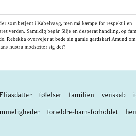
der som betjent i Kabelvaag, men må kæmpe for respekt i en
et verden. Samtidig begår Silje en desperat handling, og fam
nde. Rebekka overvejer at bede sin gamle gårdskarl Amund om
hans hustru modsætter sig det?
liasdatter
følelser
familien
venskab
i
emmeligheder
forældre-barn-forholdet
he