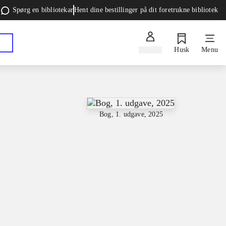
Spørg en bibliotekar
Hent dine bestillinger på dit foretrukne bibliotek
Log ind
Husk
Menu
Bog, 1. udgave, 2025