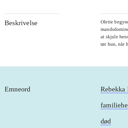
Beskrivelse
Olette begyn
mandsdominer
at skjule he
tør hun, når 
Emneord
Rebekka E
familieh
død