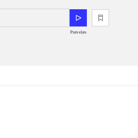
loading
Prøvelæs
...
...
...
...
...
...