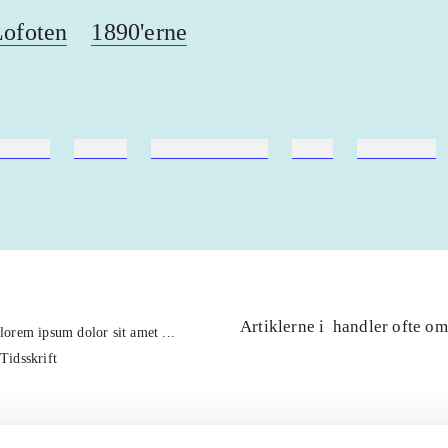
Lofoten
1890'erne
ebøger
ridning
hestesygdomme
vokal
sygdomme
Artiklerne i
handler ofte om
lorem ipsum dolor sit amet ...
Tidsskrift