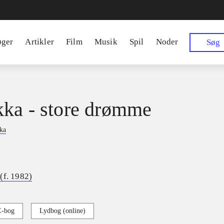
øger
Artikler
Film
Musik
Spil
Noder
Søg
ka - store drømme
ka
(f. 1982)
E-bog
Lydbog (online)