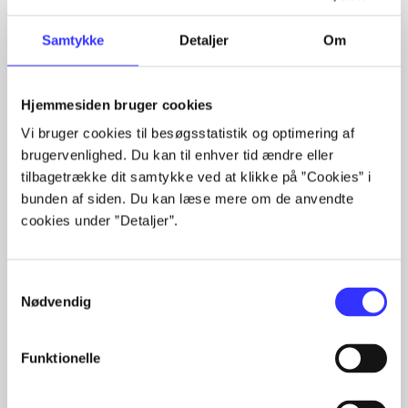
Samtykke
Detaljer
Om
Tidsskrift
Hjemmesiden bruger cookies
Artiklen er en del af
Vi bruger cookies til besøgsstatistik og optimering af
brugervenlighed. Du kan til enhver tid ændre eller
tilbagetrække dit samtykke ved at klikke på ”Cookies” i
lorem ipsum dolor sit amet ...
bunden af siden. Du kan læse mere om de anvendte
Tidsskrift
cookies under ”Detaljer”.
Artiklerne i
handler ofte om
Samtykkevalg
Nødvendig
Funktionelle
Artikler med samme emner
Fra