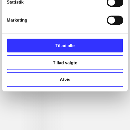
Statistik
Marketing
Tillad alle
Artikler
Tillad valgte
Alle registrerede artikler fordelt på udgivelser
...
Afvis
...
...
...
...