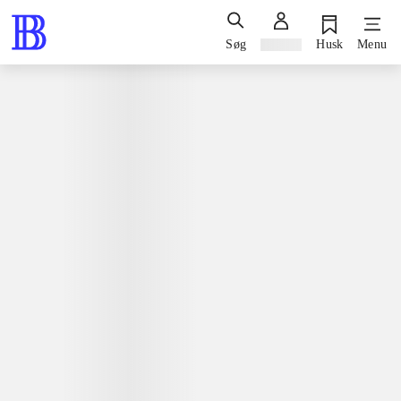
Søg
Log ind
Husk
Menu
Bøger / skønlitteratur / romaner
Bog, 1. udgave, 2025