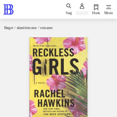
Søg
Log ind
Husk
Menu
Bøger / skønlitteratur / romaner