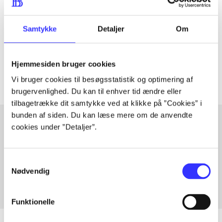
Artiklen er en del af
Samtykke
Detaljer
Om
lorem ipsum dolor sit amet ...
Tidsskrift
Artiklerne i
handler ofte om
Hjemmesiden bruger cookies
Vi bruger cookies til besøgsstatistik og optimering af
brugervenlighed. Du kan til enhver tid ændre eller
tilbagetrække dit samtykke ved at klikke på ”Cookies” i
bunden af siden. Du kan læse mere om de anvendte
cookies under ”Detaljer”.
Artikler med samme emner
Fra
Samtykkevalg
Nødvendig
Funktionelle