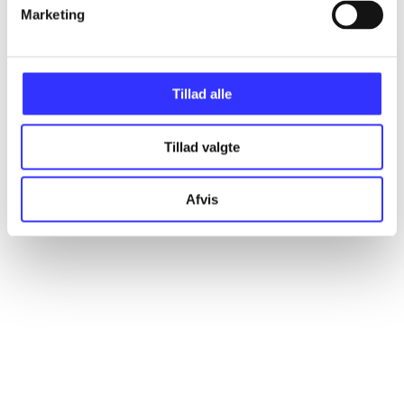
Marketing
Artikler
Alle registrerede artikler fordelt på udgivelser
Tillad alle
...
Tillad valgte
...
Afvis
...
...
...