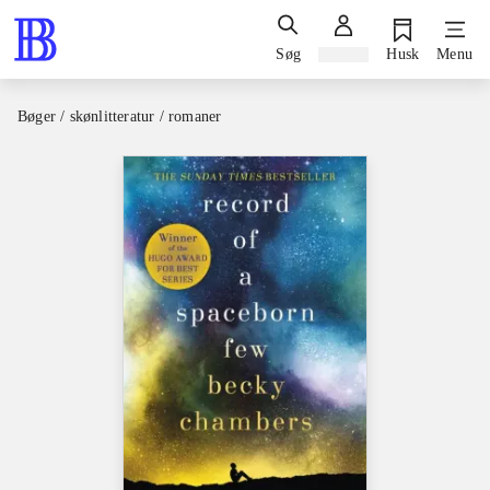
Søg
Log ind
Husk
Menu
Bøger / skønlitteratur / romaner