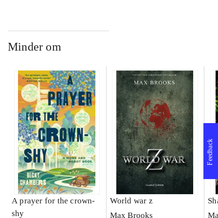
Minder om
Feedback
A prayer for the crown-
World war z
Sh
shy
Max Brooks
Ma