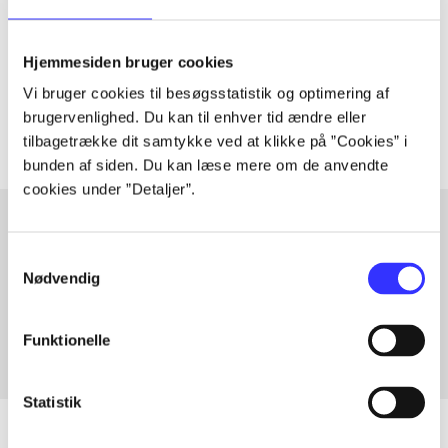
lorem ipsum dolor sit amet ...
Hjemmesiden bruger cookies
Tidsskrift
Vi bruger cookies til besøgsstatistik og optimering af
Artiklerne i
handler ofte om
brugervenlighed. Du kan til enhver tid ændre eller
tilbagetrække dit samtykke ved at klikke på ”Cookies” i
bunden af siden. Du kan læse mere om de anvendte
cookies under ”Detaljer”.
Samtykkevalg
Artikler med samme emner
Nødvendig
Fra
Funktionelle
Statistik