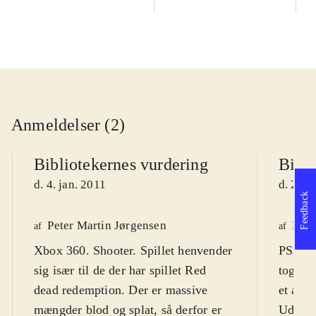
Anmeldelser (2)
Bibliotekernes vurdering
Bibli
d. 4. jan. 2011
d. 20. 
Feedback
Peter Martin Jørgensen
Knud
af
af
Xbox 360. Shooter. Spillet henvender
PS3. R
sig især til de der har spillet Red
tog al
dead redemption. Der er massive
et af 20
mængder blod og splat, så derfor er
Udvikl