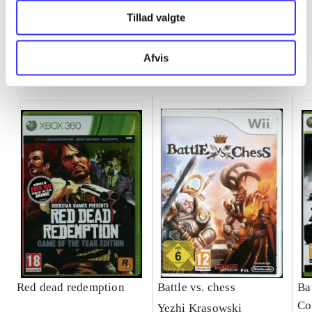
Tillad valgte
Afvis
Minder om
Red dead redemption
Battle vs. chess
Ba
Co
Yezhi Krasowski