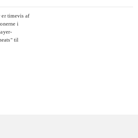
 er timevis af
onerne i
layer-
eats" til