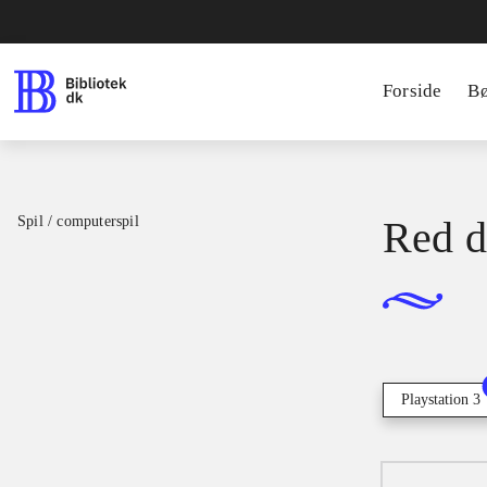
Forside
B
Spil / computerspil
Red d
Playstation 3