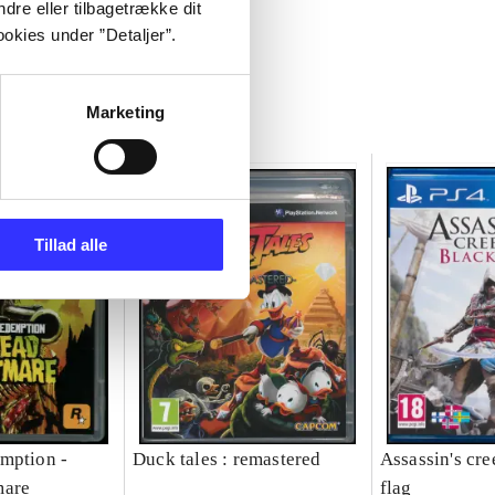
dre eller tilbagetrække dit
okies under ”Detaljer”.
Marketing
Tillad alle
mption -
Duck tales : remastered
Assassin's cre
mare
flag