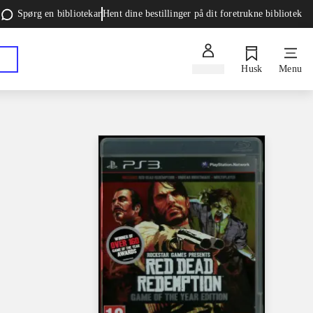
Spørg en bibliotekar
Hent dine bestillinger på dit foretrukne bibliotek
Log ind
Husk
Menu