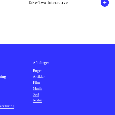
Take-Two Interactive
Afdelinger
k
Bøger
ning
Artikler
Film
Musik
Spil
Noder
erklæring