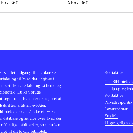
box 360
Xbox 360
en samlet indgang til alle danske
Kontakt os
erialer og til hvad der udgives i
Om Bibliotek.d
 bestille materialer og så hente og
Hjælp og vejled
 bibliotek. Du kan bruge
Kontakt os
 at søge frem, hvad der er udgivet af
Privatlivspolitik
sskrifter, artikler, e-bøger,
Leverandører
bliotek.dk er altså ikke et fysisk
English
n database og service over hvad der
Tilgængeligheds
 offentlige biblioteker, som du kan
eret til dit lokale bibliotek.