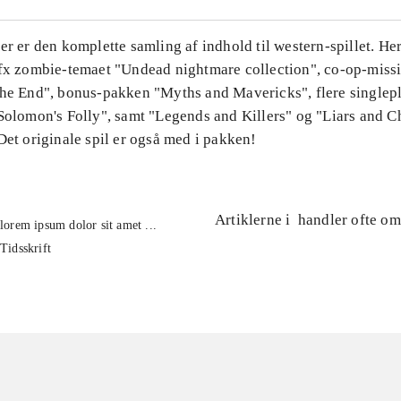
er er den komplette samling af indhold til western-spillet. Her
 fx zombie-temaet "Undead nightmare collection", co-op-missi
the End", bonus-pakken "Myths and Mavericks", flere singlep
Solomon's Folly", samt "Legends and Killers" og "Liars and Ch
Det originale spil er også med i pakken!
Artiklerne i
handler ofte om
lorem ipsum dolor sit amet ...
Tidsskrift