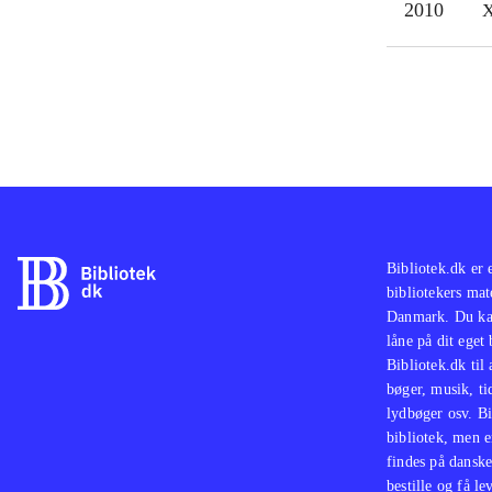
2010
X
Bibliotek.dk er 
bibliotekers mat
Danmark. Du kan
låne på dit eget
Bibliotek.dk til
bøger, musik, tid
lydbøger osv. Bi
bibliotek, men e
findes på danske
bestille og få lev