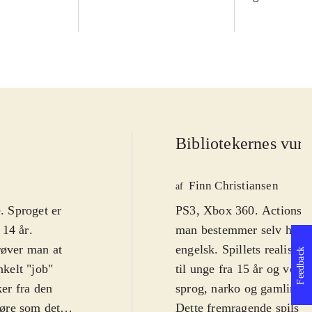
Bibliotekernes vurd
Finn Christiansen
af
. Sproget er
PS3, Xbox 360. Actionspi
 14 år
.
man bestemmer selv hvor s
øver man at
engelsk. Spillets realism
Feedback
nkelt "job"
til unge fra 15 år og vok
er fra den
sprog, narko og gamling
.
gøre som det
Dette fremragende spils ha