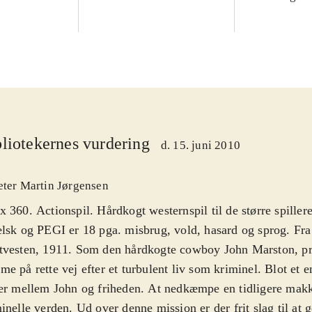
liotekernes vurdering
d. 15. juni 2010
eter Martin Jørgensen
 360. Actionspil. Hårdkogt westernspil til de større spillere
lsk og PEGI er 18 pga. misbrug, vold, hasard og sprog. Fra
tvesten, 1911. Som den hårdkogte cowboy John Marston, pr
e på rette vej efter et turbulent liv som kriminel. Blot et e
er mellem John og friheden. At nedkæmpe en tidligere makk
inelle verden. Ud over denne mission er der frit slag til at 