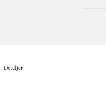
Detaljer
...
...
...
...