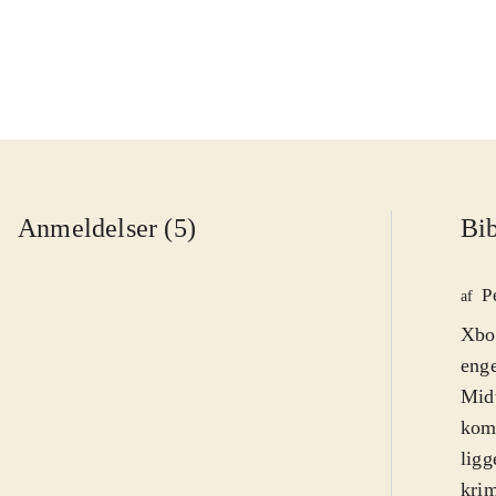
Anmeldelser (5)
Bib
P
af
Xbox
enge
Mid
komm
ligg
krim