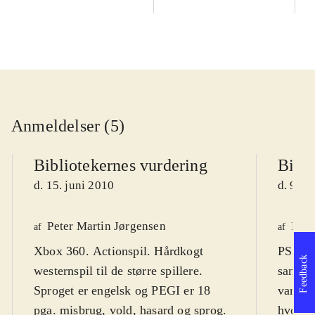
Anmeldelser (5)
Bibliotekernes vurdering
Bibli
d. 15. juni 2010
d. 9. m
Peter Martin Jørgensen
Finn
af
af
Xbox 360. Actionspil. Hårdkogt
PS3, X
Feedback
westernspil til de større spillere.
sandbo
Sproget er engelsk og PEGI er 18
varier
pga. misbrug, vold, hasard og sprog.
hvor st