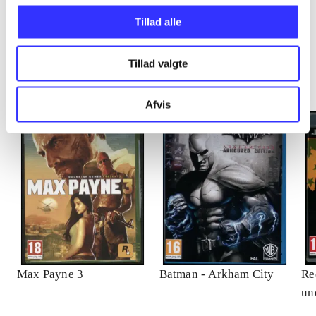
Tillad alle
Minder om
Tillad valgte
Afvis
Max Payne 3
Batman - Arkham City
Re
un