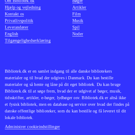
Om Bibliotek.dk
Bøger
der ikke findes på biblioteket.
Stilen
Hjælp og vejledning
Artikler
Kontakt os
Yderligere bygger spillet på samme
Film
serien,
Privatlivspolitik
Musik
skabelon som "Grand theft auto"-
Origin
Leverandører
Spil
serien
.
er et f
English
Noder
Red dead redemption er uden tvivl et
samme 
Tilgængelighedserklæring
af de bedste og mest stemningsfulde
bibliot
spil, der er udgivet til xbox 360, og
indehol
det må betegnes som en absolut
nærvær
Bibliotek.dk er en samlet indgang til alle danske bibliotekers
nødvendighed til spilsamlingen
.
luksus
materialer og til hvad der udgives i Danmark. Du kan bestille
ikke ha
materialer og så hente og låne på dit eget bibliotek. Du kan bruge
nedslid
Bibliotek.dk til at søge frem, hvad der er udgivet af bøger, musik,
tidsskrifter, artikler, e-bøger, lydbøger osv. Bibliotek.dk er altså ikke
et fysisk bibliotek, men en database og service over hvad der findes på
danske offentlige biblioteker, som du kan bestille og få leveret til dit
lokale bibliotek.
Administrer cookieindstillinger