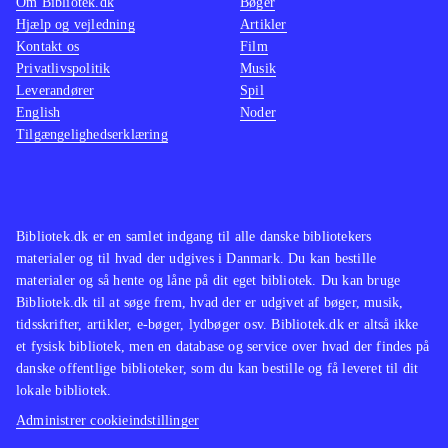
Om Bibliotek.dk
Bøger
der ikke findes på biblioteket.
Stilen
Hjælp og vejledning
Artikler
Kontakt os
Yderligere bygger spillet på samme
Film
serien,
Privatlivspolitik
Musik
skabelon som "Grand theft auto"-
Origin
Leverandører
Spil
serien
.
er et f
English
Noder
Red dead redemption er uden tvivl et
samme 
Tilgængelighedserklæring
af de bedste og mest stemningsfulde
bibliot
spil, der er udgivet til xbox 360, og
indehol
det må betegnes som en absolut
nærvær
Bibliotek.dk er en samlet indgang til alle danske bibliotekers
nødvendighed til spilsamlingen
.
luksus
materialer og til hvad der udgives i Danmark. Du kan bestille
ikke ha
materialer og så hente og låne på dit eget bibliotek. Du kan bruge
nedslid
Bibliotek.dk til at søge frem, hvad der er udgivet af bøger, musik,
tidsskrifter, artikler, e-bøger, lydbøger osv. Bibliotek.dk er altså ikke
et fysisk bibliotek, men en database og service over hvad der findes på
danske offentlige biblioteker, som du kan bestille og få leveret til dit
lokale bibliotek.
Administrer cookieindstillinger