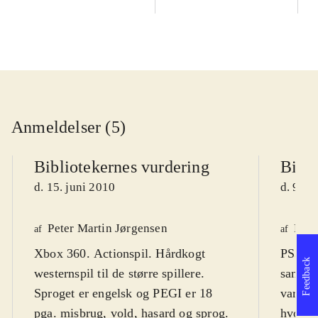
Anmeldelser (5)
Bibliotekernes vurdering
Bibli
d. 15. juni 2010
d. 9. m
Peter Martin Jørgensen
Finn
af
af
Xbox 360. Actionspil. Hårdkogt
PS3, X
Feedback
westernspil til de større spillere.
sandbo
Sproget er engelsk og PEGI er 18
varier
pga. misbrug, vold, hasard og sprog.
hvor st