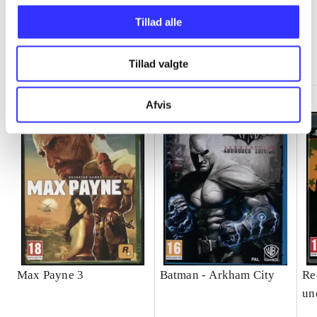
Tillad alle
Minder om
Tillad valgte
Afvis
Max Payne 3
Batman - Arkham City
Re
un