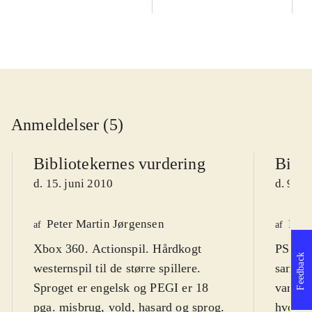
Anmeldelser (5)
Bibliotekernes vurdering
Bibli
d. 15. juni 2010
d. 9. m
Peter Martin Jørgensen
Finn
af
af
Xbox 360. Actionspil. Hårdkogt
PS3, X
Feedback
westernspil til de større spillere.
sandbo
Sproget er engelsk og PEGI er 18
varier
pga. misbrug, vold, hasard og sprog.
hvor st