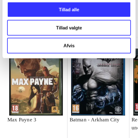
Tillad alle
Minder om
Tillad valgte
Afvis
Max Payne 3
Batman - Arkham City
Re
un