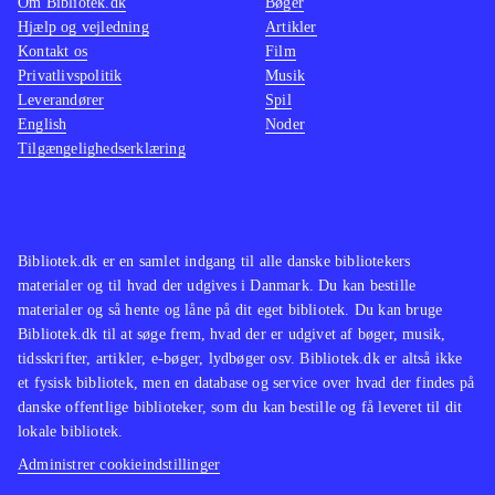
Om Bibliotek.dk
Bøger
der ikke findes på biblioteket.
Stilen
Hjælp og vejledning
Artikler
Kontakt os
Yderligere bygger spillet på samme
Film
serien,
Privatlivspolitik
Musik
skabelon som "Grand theft auto"-
Origin
Leverandører
Spil
serien
.
er et f
English
Noder
Red dead redemption er uden tvivl et
samme 
Tilgængelighedserklæring
af de bedste og mest stemningsfulde
bibliot
spil, der er udgivet til xbox 360, og
indehol
det må betegnes som en absolut
nærvær
Bibliotek.dk er en samlet indgang til alle danske bibliotekers
nødvendighed til spilsamlingen
.
luksus
materialer og til hvad der udgives i Danmark. Du kan bestille
ikke ha
materialer og så hente og låne på dit eget bibliotek. Du kan bruge
nedslid
Bibliotek.dk til at søge frem, hvad der er udgivet af bøger, musik,
tidsskrifter, artikler, e-bøger, lydbøger osv. Bibliotek.dk er altså ikke
et fysisk bibliotek, men en database og service over hvad der findes på
danske offentlige biblioteker, som du kan bestille og få leveret til dit
lokale bibliotek.
Administrer cookieindstillinger