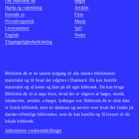
Om Bibliotek.dk
Bøger
der ikke findes på biblioteket.
Stilen
Hjælp og vejledning
Artikler
Kontakt os
Yderligere bygger spillet på samme
Film
serien,
Privatlivspolitik
Musik
skabelon som "Grand theft auto"-
Origin
Leverandører
Spil
serien
.
er et f
English
Noder
Red dead redemption er uden tvivl et
samme 
Tilgængelighedserklæring
af de bedste og mest stemningsfulde
bibliot
spil, der er udgivet til xbox 360, og
indehol
det må betegnes som en absolut
nærvær
Bibliotek.dk er en samlet indgang til alle danske bibliotekers
nødvendighed til spilsamlingen
.
luksus
materialer og til hvad der udgives i Danmark. Du kan bestille
ikke ha
materialer og så hente og låne på dit eget bibliotek. Du kan bruge
nedslid
Bibliotek.dk til at søge frem, hvad der er udgivet af bøger, musik,
tidsskrifter, artikler, e-bøger, lydbøger osv. Bibliotek.dk er altså ikke
et fysisk bibliotek, men en database og service over hvad der findes på
danske offentlige biblioteker, som du kan bestille og få leveret til dit
lokale bibliotek.
Administrer cookieindstillinger