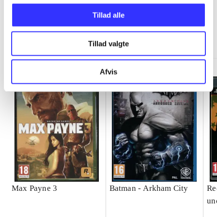
Tillad alle
Minder om
Tillad valgte
Afvis
Max Payne 3
Batman - Arkham City
Re
un