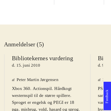
Anmeldelser (5)
Bibliotekernes vurdering
Bibli
d. 15. juni 2010
d. 9. m
Peter Martin Jørgensen
Finn
af
af
Xbox 360. Actionspil. Hårdkogt
PS3, X
Feedback
westernspil til de større spillere.
sandbo
Sproget er engelsk og PEGI er 18
varier
pga. misbrug, vold, hasard og sprog.
hvor st