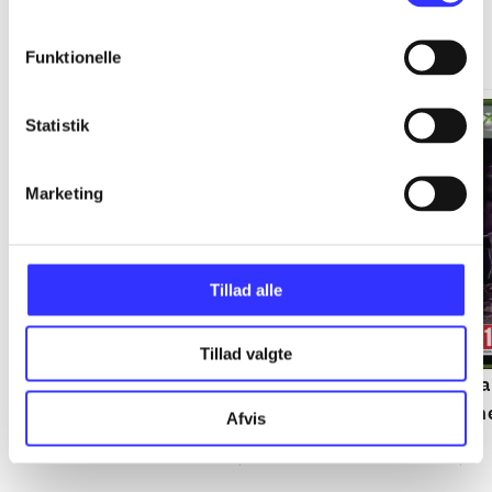
Xbox 360 classics
Gå til serien
Funktionelle
Statistik
Marketing
Tillad alle
Tillad valgte
Soul Calibur IV
Metro 2033
Sa
th
Noriyuki Hiyama
Afvis