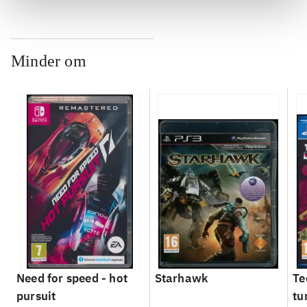
Minder om
Need for speed - hot
Starhawk
Te
pursuit
tu