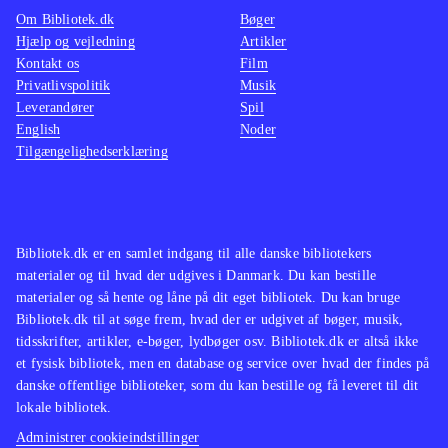
og viser motocross-sporten, som man
Om Bibliotek.dk
Bøger
ellers kun kan drømme om som fan.
Hjælp og vejledning
Artikler
Kontakt os
Spillet egner sig fortrinligt til at få
Film
Privatlivspolitik
Musik
vennerne på besøg i multiplayer
Leverandører
Spil
delen. Grafikken er helt i top og de
English
Noder
mange forhindringer, som man racer
Tilgængelighedserklæring
hen over, bliver vist på en helt
fantastisk realistisk måde. Der findes
ikke mange kvalitets motocross-spil,
Bibliotek.dk er en samlet indgang til alle danske bibliotekers
så her er en oplagt mulighed for at
materialer og til hvad der udgives i Danmark. Du kan bestille
give lånerne en stor oplevelse
.
materialer og så hente og låne på dit eget bibliotek. Du kan bruge
Bibliotek.dk til at søge frem, hvad der er udgivet af bøger, musik,
tidsskrifter, artikler, e-bøger, lydbøger osv. Bibliotek.dk er altså ikke
et fysisk bibliotek, men en database og service over hvad der findes på
danske offentlige biblioteker, som du kan bestille og få leveret til dit
lokale bibliotek.
Administrer cookieindstillinger