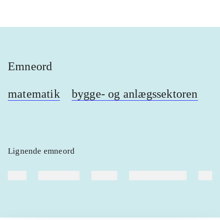
Emneord
matematik
bygge- og anlægssektoren
Lignende emneord
heste
børnebøger
ridning
hestesygdomme
vokal