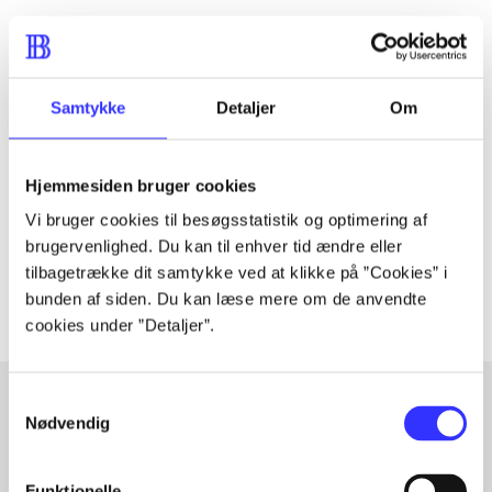
Tidsskrift
Samtykke
Detaljer
Om
Artiklen er en del af
Hjemmesiden bruger cookies
lorem ipsum dolor sit amet ...
Vi bruger cookies til besøgsstatistik og optimering af
Tidsskrift
brugervenlighed. Du kan til enhver tid ændre eller
Artiklerne i
handler ofte om
tilbagetrække dit samtykke ved at klikke på ”Cookies” i
bunden af siden. Du kan læse mere om de anvendte
cookies under ”Detaljer”.
Samtykkevalg
Nødvendig
Artikler med samme emner
Fra
Funktionelle