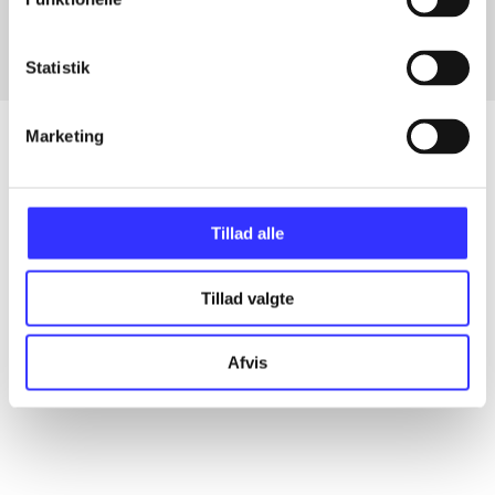
Statistik
Marketing
Artikler
Tillad alle
Alle registrerede artikler fordelt på udgivelser
Tillad valgte
...
Afvis
...
...