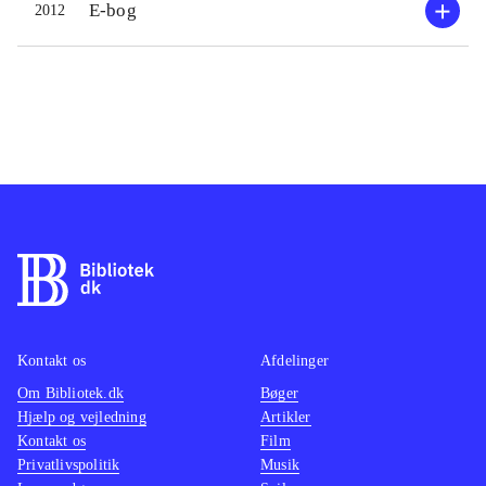
E-bog
2012
Kontakt os
Afdelinger
Om Bibliotek.dk
Bøger
Hjælp og vejledning
Artikler
Kontakt os
Film
Privatlivspolitik
Musik