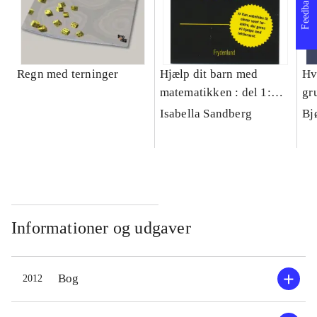
Feedback
Regn med terninger
Hjælp dit barn med
Hv
matematikken : del 1:
gr
1.-6. klasse, del 2: 7.-10.
Isabella Sandberg
Bj
klasse
Informationer og udgaver
Bog
2012