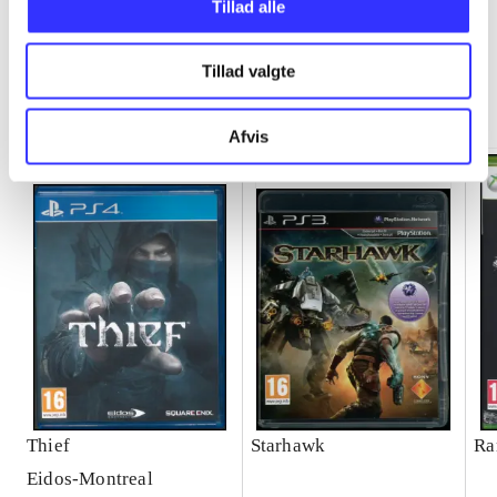
Tillad alle
Tillad valgte
Minder om
Afvis
Thief
Starhawk
Ra
Eidos-Montreal