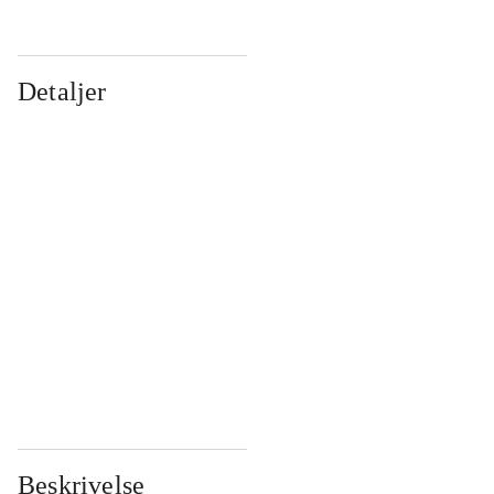
Detaljer
...
...
...
...
...
...
...
...
...
...
...
...
Beskrivelse