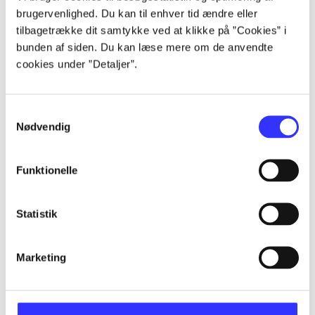
brugervenlighed. Du kan til enhver tid ændre eller
Artikler
tilbagetrække dit samtykke ved at klikke på ”Cookies” i
Alle registrerede artikler fordelt på udgivelser
bunden af siden. Du kan læse mere om de anvendte
cookies under ”Detaljer”.
...
Samtykkevalg
Nødvendig
...
Funktionelle
...
Statistik
...
Marketing
...