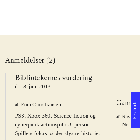
Anmeldelser (2)
Bibliotekernes vurdering
d. 18. juni 2013
Game r
Finn Christiansen
Feedback
af
PS3, Xbox 360. Science fiction og
Rasmus
af
cyberpunk actionspil i 3. person.
Nr. 136
Spillets fokus på den dystre historie,