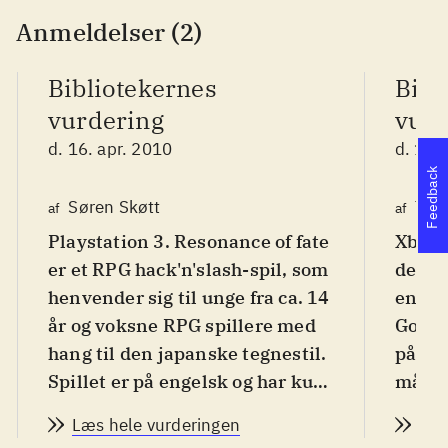
Anmeldelser (2)
Bibliotekernes
Bibl
vurdering
vurd
d. 16. apr. 2010
d. 15.
Feedback
Søren Skøtt
Tho
af
af
Playstation 3. Resonance of fate
Xbox 3
er et RPG hack'n'slash-spil, som
der pr
henvender sig til unge fra ca. 14
en ri
år og voksne RPG spillere med
Gode 
hang til den japanske tegnestil.
påkræ
Spillet er på engelsk og har kun
målgr
engelsk manual. PEGI: 16 samt
Handli
Læs hele vurderingen
Læs
ikon for vold og sprog
.
under