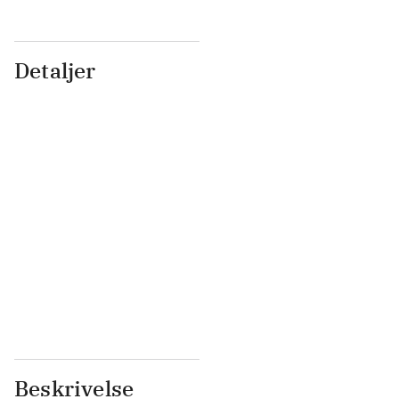
Detaljer
...
...
...
...
...
...
...
...
...
...
...
...
Beskrivelse