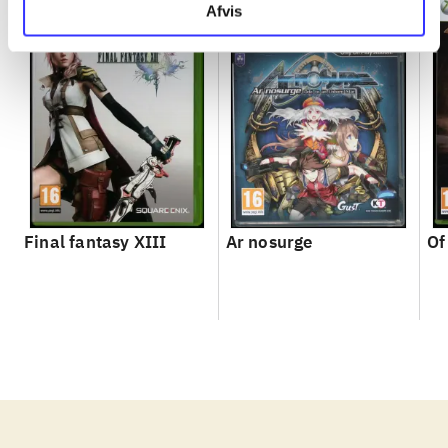
Afvis
Final fantasy XIII
Ar nosurge
Of