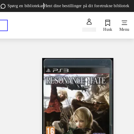
Spørg en bibliotekar
Hent dine bestillinger på dit foretrukne bibliotek
Log ind
Husk
Menu