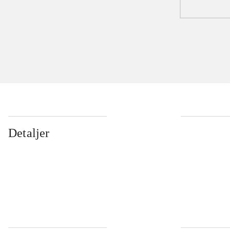
Detaljer
...
...
...
...