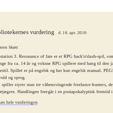
liotekernes vurdering
d. 16. apr. 2010
øren Skøtt
station 3. Resonance of fate er et RPG hack'n'slash-spil, s
unge fra ca. 14 år og voksne RPG spillere med hang til den 
estil. Spillet er på engelsk og har kun engelsk manual. PEG
vold og sprog
.
spiller styrer man tre våbensvingende freelance-hunters, de
rjægere. Handlingen foregår i en postapokalyptisk fremtid 
ristiske tårn, Basel, der er menneskehedens eneste opholdss
æs hele vurderingen
anden af undergang. Man vælger selv sine missioner og ops
rhånden en række forskellige heksagoner, der bl.a. giver adg