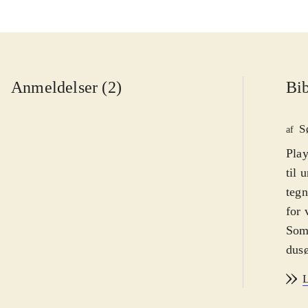
Anmeldelser (2)
Bib
S
af
Play
til 
tegn
for 
Som 
dusø
futu
L
på r
efte