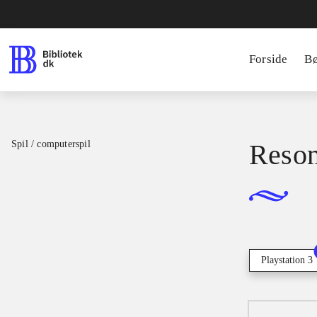
Forside
B
Spil / computerspil
Reson
Playstation 3