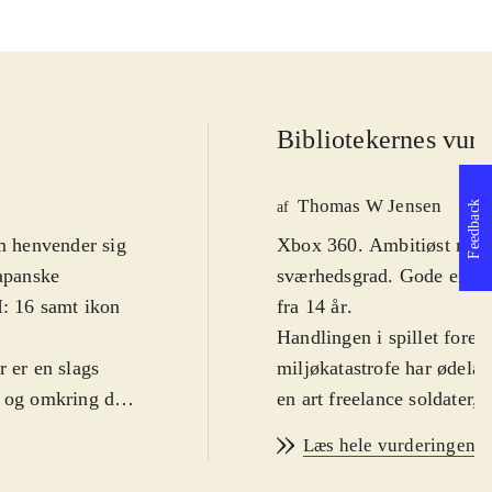
Bibliotekernes vurd
Thomas W Jensen
Feedback
af
om henvender sig
Xbox 360. Ambitiøst rolles
japanske
sværhedsgrad. Gode engel
I: 16 samt ikon
fra 14 år
.
Handlingen i spillet foreg
r er en slags
miljøkatastrofe har ødelag
i og omkring det
en art freelance soldater, 
ted i en verden
bestå og vælte en sindssyg
Læs hele vurderingen
amler
hvoraf nogle er tæt forbun
ang til nye
at skrabe erfaringspoint