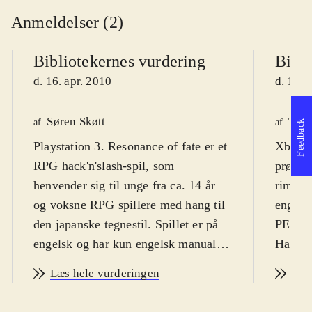
Anmeldelser (2)
Bibliotekernes vurdering
Bibli
d. 16. apr. 2010
d. 15. 
Søren Skøtt
Tho
af
af
Feedback
Playstation 3. Resonance of fate er et
Xbox 36
RPG hack'n'slash-spil, som
prøver 
henvender sig til unge fra ca. 14 år
rimeli
og voksne RPG spillere med hang til
engels
den japanske tegnestil. Spillet er på
PEGI e
engelsk og har kun engelsk manual.
Handlin
PEGI: 16 samt ikon for vold og
underjo
Læs hele vurderingen
Læs
sprog
.
at en m
Som spiller styrer man tre
civilis