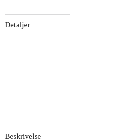
Detaljer
...
...
...
...
...
...
...
...
...
...
...
...
Beskrivelse