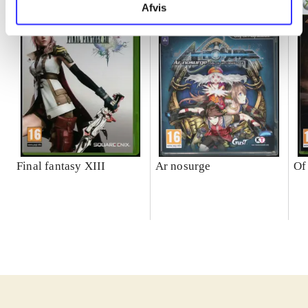
Afvis
Final fantasy XIII
Ar nosurge
Of