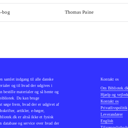
-bog
Thomas Paine
en samlet indgang til alle danske
Kontakt os
erialer og til hvad der udgives i
Om Bibliotek.d
 bestille materialer og så hente og
Hjælp og vejled
 bibliotek. Du kan bruge
Kontakt os
 at søge frem, hvad der er udgivet af
Privatlivspolitik
sskrifter, artikler, e-bøger,
Leverandører
bliotek.dk er altså ikke et fysisk
English
n database og service over hvad der
Tilgængeligheds