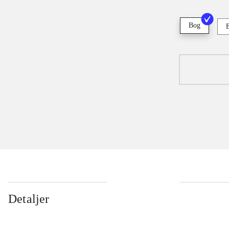
Bog
Detaljer
...
...