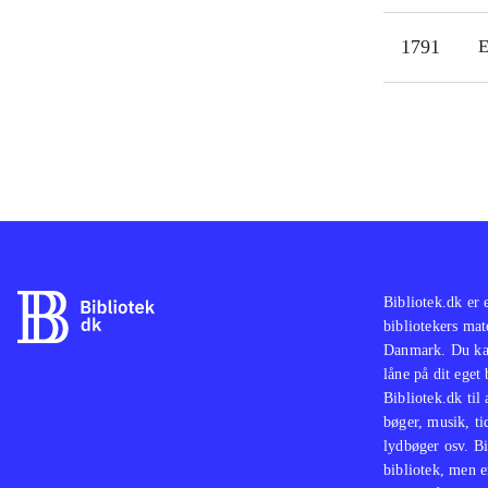
1791
E
Bibliotek.dk er 
bibliotekers mat
Danmark. Du kan
låne på dit eget
Bibliotek.dk til
bøger, musik, tid
lydbøger osv. Bi
bibliotek, men e