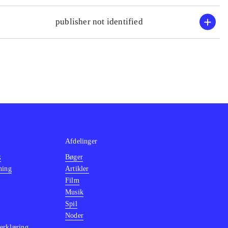
publisher not identified
Afdelinger
k
Bøger
ning
Artikler
Film
Musik
Spil
Noder
erklæring