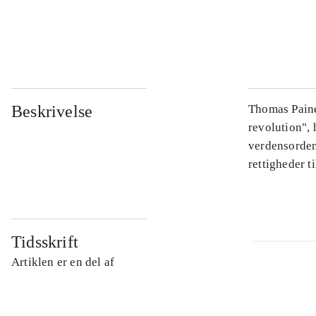
...
...
Beskrivelse
Thomas Paine
revolution",
verdensorden
rettigheder t
Tidsskrift
Artiklen er en del af