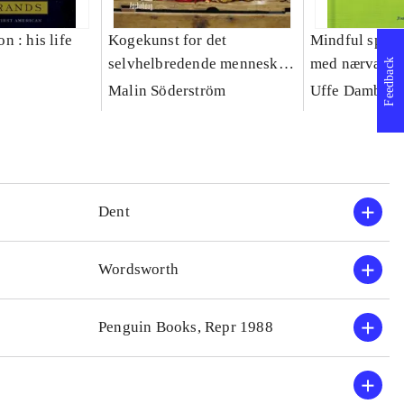
 : his life
Kogekunst for det
Mindful spisn
selvhelbredende menneske :
med nærvær o
Feedback
en helsefilosofisk bog om
Malin Söderström
Uffe Dambor
mad
Dent
Wordsworth
Penguin Books, Repr 1988