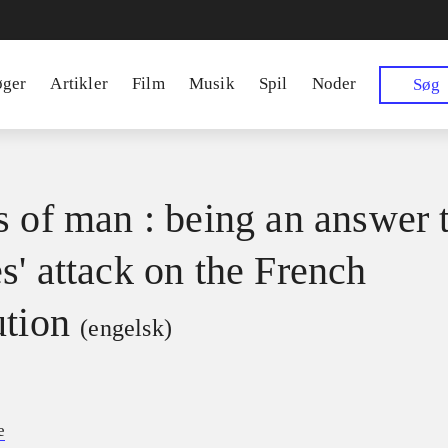
øger
Artikler
Film
Musik
Spil
Noder
Søg
s of man : being an answer 
s' attack on the French
ution
(engelsk)
e