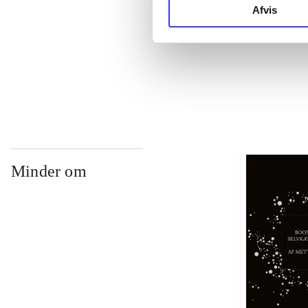
Afvis
...
...
Minder om