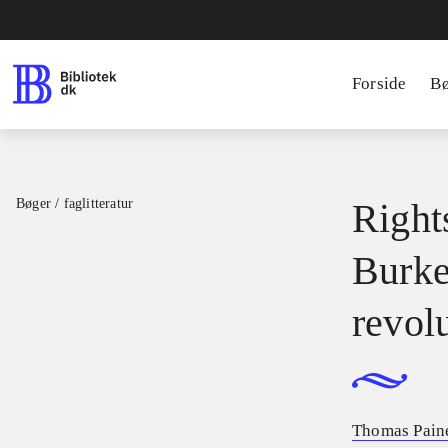
Forside
B
Bøger / faglitteratur
Right
Burke
revol
Thomas Pain