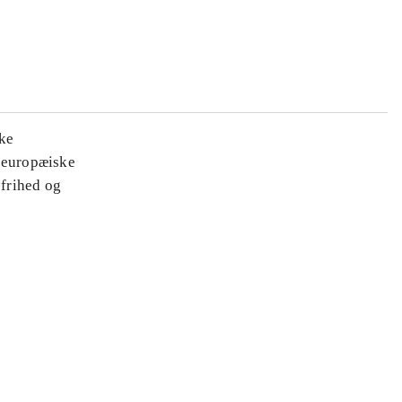
ke
e europæiske
frihed og