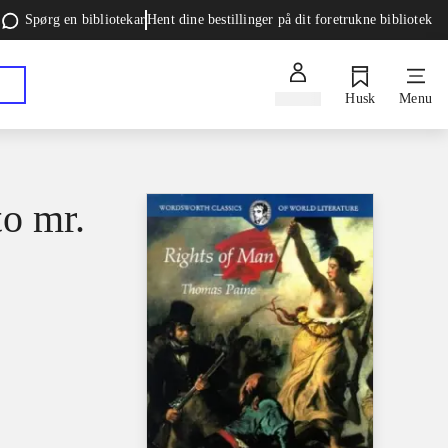
Spørg en bibliotekar
Hent dine bestillinger på dit foretrukne bibliotek
Log ind
Husk
Menu
to mr.