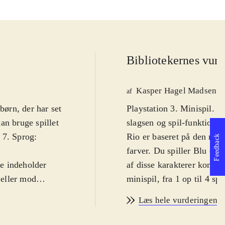
Bibliotekernes vurd
Kasper Hagel Madsen
af
børn, der har set
Playstation 3. Minispil. P
an bruge spillet
slagsen og spil-funktional
 7. Sprog:
Rio er baseret på den nyli
Feedback
farver. Du spiller Blu og
e indeholder
af disse karakterer konku
 eller mod
minispil, fra 1 op til 4 sp
å nogle gange
karakterer præsenterer hve
Læs hele vurderingen
så igen har
spille høvdingebold og i 
yd er udmærket,
alle minispillene er styri