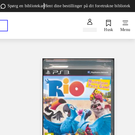
Spørg en bibliotekar
Hent dine bestillinger på dit foretrukne bibliotek
Log ind
Husk
Menu