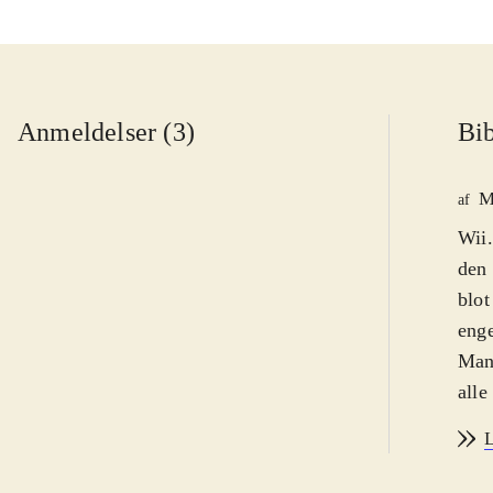
Anmeldelser (3)
Bib
M
af
Wii.
den 
blot
enge
Man 
alle
comp
L
indb
bør