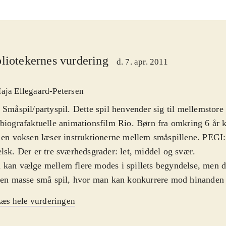
liotekernes vurdering
d. 7. apr. 2011
aja Ellegaard-Petersen
 Småspil/partyspil. Dette spil henvender sig til mellemstore 
biografaktuelle animationsfilm Rio. Børn fra omkring 6 år k
 en voksen læser instruktionerne mellem småspillene. PEGI:
lsk. Der er tre sværhedsgrader: let, middel og svær
.
kan vælge mellem flere modes i spillets begyndelse, men d
 en masse små spil, hvor man kan konkurrere mod hinanden
uteren. Fx stikbold, mudderkast og skyde aber. Der er ogs
æs hele vurderingen
ygget spørgsmål om filmen og Brasilien. De er på engelsk, 
nene kun glæde af dem sammen med en voksen. Grafik og l