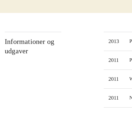
men 
Spil
spil
Alt 
Der 
Informationer og
2013
P
meda
udgaver
ud p
2011
P
være
det 
2011
W
2011
N