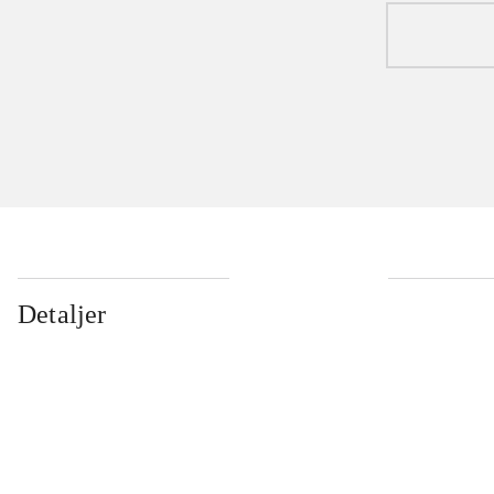
Detaljer
...
...
...
...