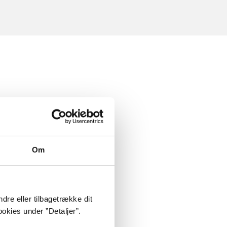
Om
dre eller tilbagetrække dit
okies under ”Detaljer”.