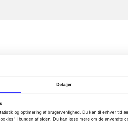
Detaljer
s
atistik og optimering af brugervenlighed. Du kan til enhver tid æn
ookies” i bunden af siden. Du kan læse mere om de anvendte co