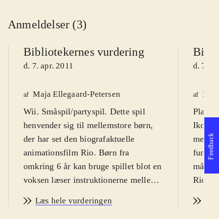
Anmeldelser (3)
Bibliotekernes vurdering
Bibli
d. 7. apr. 2011
d. 7. a
Maja Ellegaard-Petersen
Kasp
af
af
Wii. Småspil/partyspil. Dette spil
Playsta
henvender sig til mellemstore børn,
Ikon fo
Feedback
der har set den biografaktuelle
meget m
animationsfilm Rio. Børn fra
funktio
omkring 6 år kan bruge spillet blot en
målgru
voksen læser instruktionerne mellem
Rio er 
småspillene. PEGI: 7. Sprog:
animati
Læs hele vurderingen
Læs
engelsk. Der er tre sværhedsgrader:
og farv