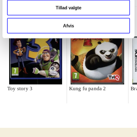
Tillad valgte
Afvis
Toy story 3
Kung fu panda 2
Br