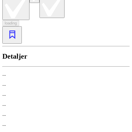
loading
Detaljer
...
...
...
...
...
...