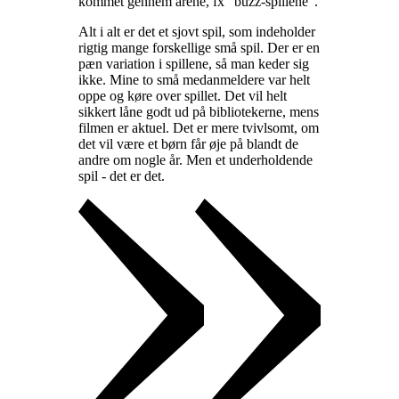
kommet gennem årene, fx "buzz-spillene"
.
Alt i alt er det et sjovt spil, som indeholder
rigtig mange forskellige små spil. Der er en
pæn variation i spillene, så man keder sig
ikke. Mine to små medanmeldere var helt
oppe og køre over spillet. Det vil helt
sikkert låne godt ud på bibliotekerne, mens
filmen er aktuel. Det er mere tvivlsomt, om
det vil være et børn får øje på blandt de
andre om nogle år. Men et underholdende
spil - det er det
.