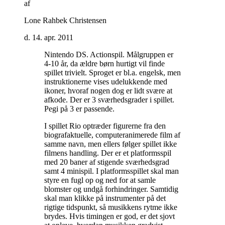
af
Lone Rahbek Christensen
d. 14. apr. 2011
Nintendo DS. Actionspil. Målgruppen er
4-10 år, da ældre børn hurtigt vil finde
spillet trivielt. Sproget er bl.a. engelsk, men
instruktionerne vises udelukkende med
ikoner, hvoraf nogen dog er lidt svære at
afkode. Der er 3 sværhedsgrader i spillet.
Pegi på 3 er passende
.
I spillet Rio optræder figurerne fra den
biografaktuelle, computeranimerede film af
samme navn, men ellers følger spillet ikke
filmens handling. Der er et platformsspil
med 20 baner af stigende sværhedsgrad
samt 4 minispil. I platformsspillet skal man
styre en fugl op og ned for at samle
blomster og undgå forhindringer. Samtidig
skal man klikke på instrumenter på det
rigtige tidspunkt, så musikkens rytme ikke
brydes. Hvis timingen er god, er det sjovt