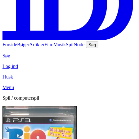
Forside
Bøger
Artikler
Film
Musik
Spil
Noder
Søg
Søg
Log ind
Husk
Menu
Spil / computerspil