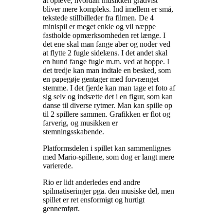
at opleve, hvordan musikken gradvist
bliver mere kompleks. Ind imellem er små,
tekstede stillbilleder fra filmen. De 4
minispil er meget enkle og vil næppe
fastholde opmærksomheden ret længe. I
det ene skal man fange aber og noder ved
at flytte 2 fugle sidelæns. I det andet skal
en hund fange fugle m.m. ved at hoppe. I
det tredje kan man indtale en besked, som
en papegøje gentager med forvrænget
stemme. I det fjerde kan man tage et foto af
sig selv og indsætte det i en figur, som kan
danse til diverse rytmer. Man kan spille op
til 2 spillere sammen. Grafikken er flot og
farverig, og musikken er
stemningsskabende
.
Platformsdelen i spillet kan sammenlignes
med Mario-spillene, som dog er langt mere
varierede
.
Rio er lidt anderledes end andre
spilmatiseringer pga. den musiske del, men
spillet er ret ensformigt og hurtigt
gennemført
.