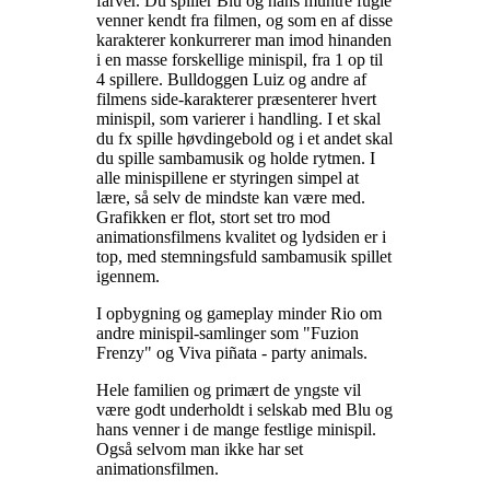
farver. Du spiller Blu og hans muntre fugle
venner kendt fra filmen, og som en af disse
karakterer konkurrerer man imod hinanden
i en masse forskellige minispil, fra 1 op til
4 spillere. Bulldoggen Luiz og andre af
filmens side-karakterer præsenterer hvert
minispil, som varierer i handling. I et skal
du fx spille høvdingebold og i et andet skal
du spille sambamusik og holde rytmen. I
alle minispillene er styringen simpel at
lære, så selv de mindste kan være med.
Grafikken er flot, stort set tro mod
animationsfilmens kvalitet og lydsiden er i
top, med stemningsfuld sambamusik spillet
igennem
.
I opbygning og gameplay minder Rio om
andre minispil-samlinger som "Fuzion
Frenzy" og Viva piñata - party animals
.
Hele familien og primært de yngste vil
være godt underholdt i selskab med Blu og
hans venner i de mange festlige minispil.
Også selvom man ikke har set
animationsfilmen
.