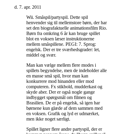
d. 7. apr. 2011
Wii. Småspil/partyspil. Dette spil
henvender sig til mellemstore børn, der har
set den biografaktuelle animationsfilm Rio.
Børn fra omkring 6 år kan bruge spillet
blot en voksen læser instruktionerne
mellem småspillene. PEGI: 7. Sprog:
engelsk. Der er tre sværhedsgrader: let,
middel og svær
.
Man kan vælge mellem flere modes i
spillets begyndelse, men de indeholder alle
en masse små spil, hvor man kan
konkurrere mod hinanden eller mod
computeren. Fx stikbold, mudderkast og
skyde aber. Der er også nogle gange
indbygget spørgsmål om filmen og
Brasilien. De er på engelsk, så igen har
børnene kun glæde af dem sammen med
en voksen. Grafik og lyd er udmærket,
men ikke noget særligt
.
Spillet ligner flere andre partyspil, der er