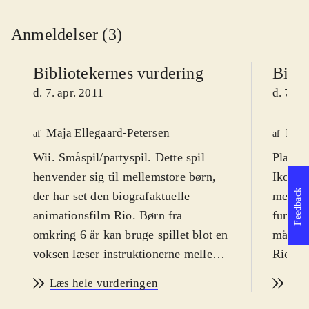
Anmeldelser (3)
Bibliotekernes vurdering
Bibli
d. 7. apr. 2011
d. 7. a
Maja Ellegaard-Petersen
Kasp
af
af
Wii. Småspil/partyspil. Dette spil
Playsta
henvender sig til mellemstore børn,
Ikon fo
Feedback
der har set den biografaktuelle
meget m
animationsfilm Rio. Børn fra
funktio
omkring 6 år kan bruge spillet blot en
målgru
voksen læser instruktionerne mellem
Rio er 
småspillene. PEGI: 7. Sprog:
animati
Læs hele vurderingen
Læs
engelsk. Der er tre sværhedsgrader:
og farv