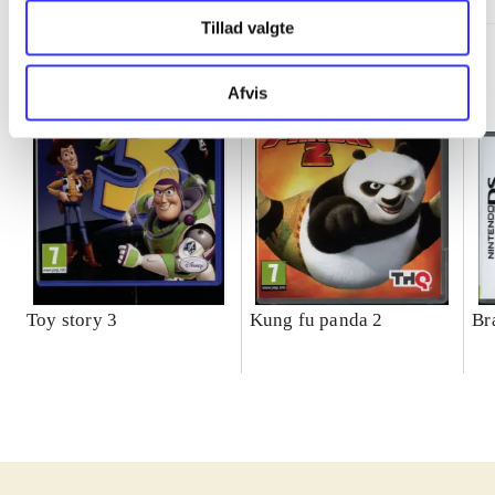
Tillad valgte
Afvis
Toy story 3
Kung fu panda 2
Br