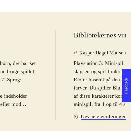
Bibliotekernes vurd
Kasper Hagel Madsen
af
børn, der har set
Playstation 3. Minispil. P
an bruge spillet
slagsen og spil-funktional
 7. Sprog:
Rio er baseret på den nyli
Feedback
farver. Du spiller Blu og
e indeholder
af disse karakterer konku
 eller mod
minispil, fra 1 op til 4 sp
å nogle gange
karakterer præsenterer hve
Læs hele vurderingen
så igen har
spille høvdingebold og i 
yd er udmærket,
alle minispillene er styri