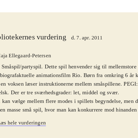
liotekernes vurdering
d. 7. apr. 2011
aja Ellegaard-Petersen
 Småspil/partyspil. Dette spil henvender sig til mellemstore 
biografaktuelle animationsfilm Rio. Børn fra omkring 6 år k
 en voksen læser instruktionerne mellem småspillene. PEGI:
lsk. Der er tre sværhedsgrader: let, middel og svær
.
kan vælge mellem flere modes i spillets begyndelse, men d
 en masse små spil, hvor man kan konkurrere mod hinanden
uteren. Fx stikbold, mudderkast og skyde aber. Der er ogs
æs hele vurderingen
ygget spørgsmål om filmen og Brasilien. De er på engelsk, 
nene kun glæde af dem sammen med en voksen. Grafik og l