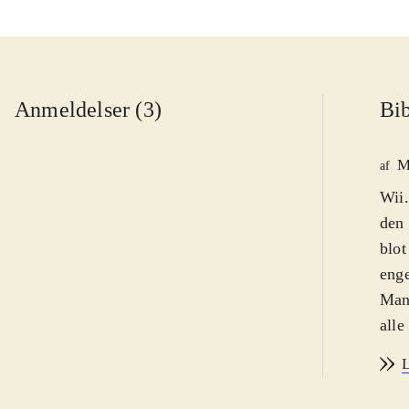
Anmeldelser (3)
Bib
M
af
Wii.
den 
blot
enge
Man 
alle
comp
L
indb
bør