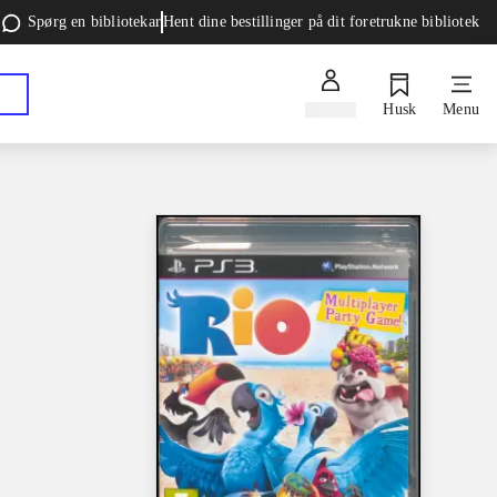
Spørg en bibliotekar
Hent dine bestillinger på dit foretrukne bibliotek
Log ind
Husk
Menu