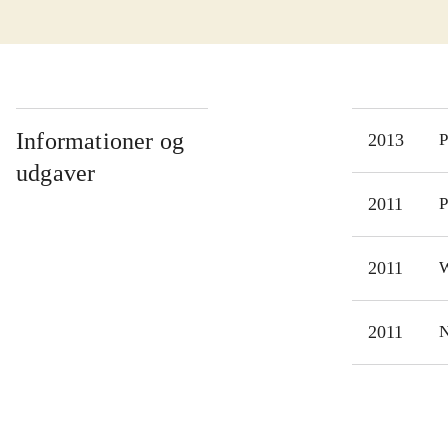
men 
Spil
spil
Alt 
Der 
Informationer og
2013
P
meda
udgaver
ud p
2011
P
være
det 
2011
W
2011
N