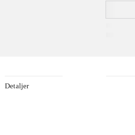
Detaljer
...
...
...
...