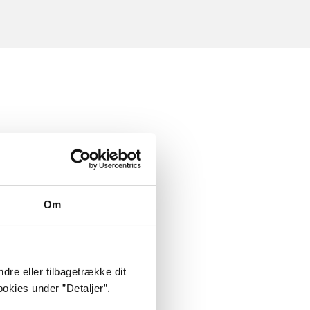
Om
dre eller tilbagetrække dit
okies under ”Detaljer”.