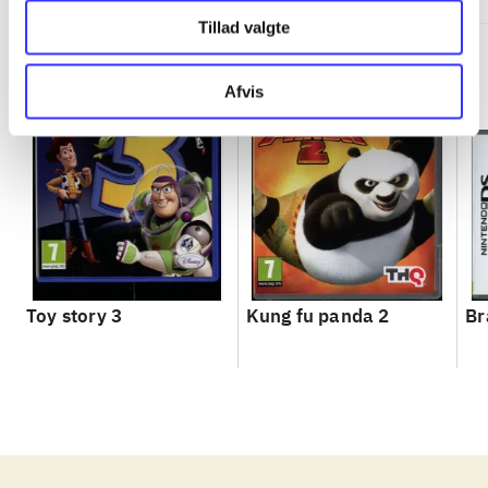
Tillad valgte
Afvis
Toy story 3
Kung fu panda 2
Br