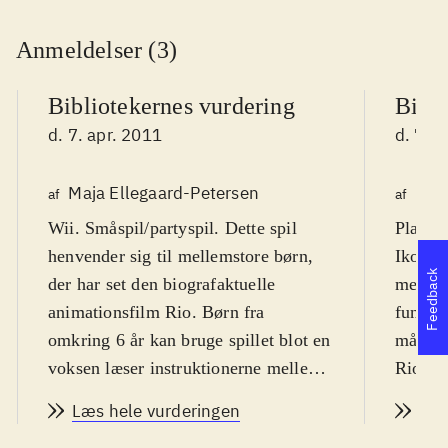
Anmeldelser (3)
Bibliotekernes vurdering
Bibli
d. 7. apr. 2011
d. 7. a
Maja Ellegaard-Petersen
Kas
af
af
Wii. Småspil/partyspil. Dette spil
Playsta
henvender sig til mellemstore børn,
Ikon fo
Feedback
der har set den biografaktuelle
meget m
animationsfilm Rio. Børn fra
funktio
omkring 6 år kan bruge spillet blot en
målgru
voksen læser instruktionerne mellem
Rio er 
småspillene. PEGI: 7. Sprog:
animati
Læs hele vurderingen
Læs
engelsk. Der er tre sværhedsgrader:
og farv