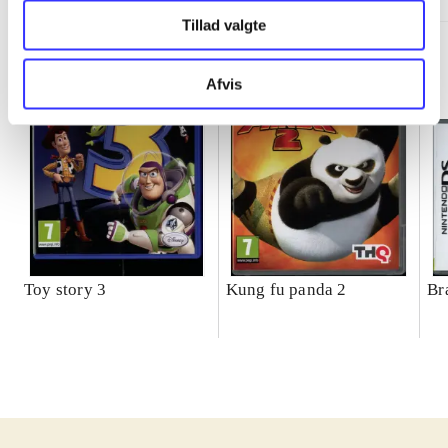
Tillad valgte
Afvis
Toy story 3
Kung fu panda 2
Br