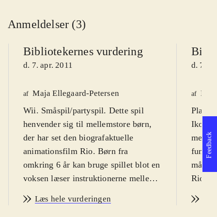
Anmeldelser (3)
Bibliotekernes vurdering
Bibli
d. 7. apr. 2011
d. 7. a
Maja Ellegaard-Petersen
Kasp
af
af
Wii. Småspil/partyspil. Dette spil
Playsta
henvender sig til mellemstore børn,
Ikon fo
Feedback
der har set den biografaktuelle
meget m
animationsfilm Rio. Børn fra
funktio
omkring 6 år kan bruge spillet blot en
målgru
voksen læser instruktionerne mellem
Rio er 
småspillene. PEGI: 7. Sprog:
animati
Læs hele vurderingen
Læs
engelsk. Der er tre sværhedsgrader:
og farv