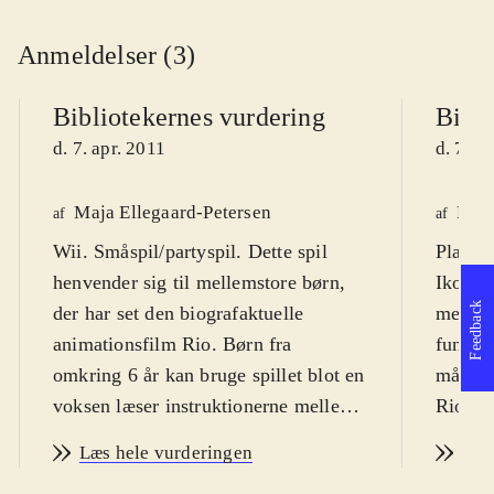
Anmeldelser (3)
Bibliotekernes vurdering
Bibli
d. 7. apr. 2011
d. 7. a
Maja Ellegaard-Petersen
Kasp
af
af
Wii. Småspil/partyspil. Dette spil
Playsta
henvender sig til mellemstore børn,
Ikon fo
Feedback
der har set den biografaktuelle
meget m
animationsfilm Rio. Børn fra
funktio
omkring 6 år kan bruge spillet blot en
målgru
voksen læser instruktionerne mellem
Rio er 
småspillene. PEGI: 7. Sprog:
animati
Læs hele vurderingen
Læs
engelsk. Der er tre sværhedsgrader:
og farv