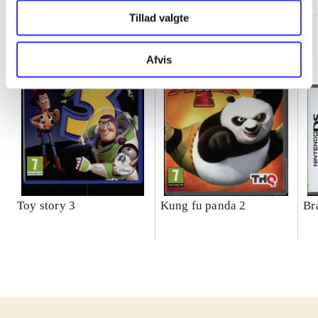
Tillad valgte
Afvis
Toy story 3
Kung fu panda 2
Br