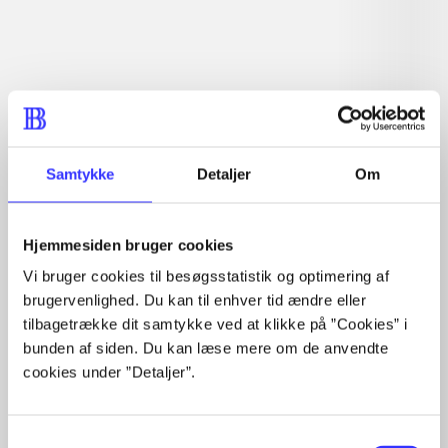
Artikler med samme emner
Fra
Samtykke
Detaljer
Om
Hjemmesiden bruger cookies
Vi bruger cookies til besøgsstatistik og optimering af
brugervenlighed. Du kan til enhver tid ændre eller
Artikler
tilbagetrække dit samtykke ved at klikke på ”Cookies” i
bunden af siden. Du kan læse mere om de anvendte
Alle registrerede artikler fordelt på udgivelser
cookies under ”Detaljer”.
...
...
Samtykkevalg
...