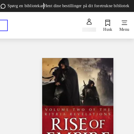
Spørg en bibliotekar
Hent dine bestillinger på dit foretrukne bibliotek
Log ind
Husk
Menu