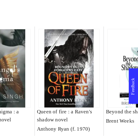
Feedback
nigma : a
Queen of fire : a Raven's
Beyond the s
novel
shadow novel
Brent Weeks
Anthony Ryan (f. 1970)