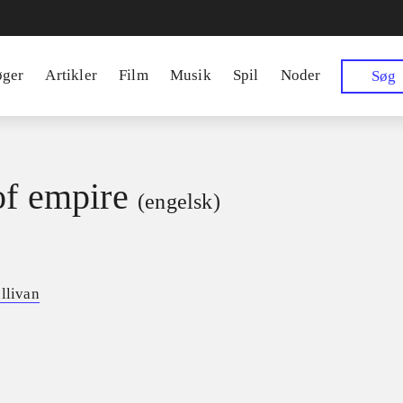
øger
Artikler
Film
Musik
Spil
Noder
Søg
of empire
(engelsk)
llivan