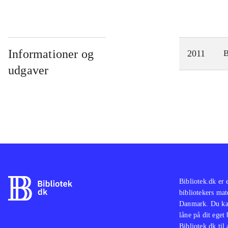
Informationer og
2011
udgaver
Bibliotek.dk er 
bibliotekers mat
Danmark. Du kan
låne på dit eget
Bibliotek.dk til