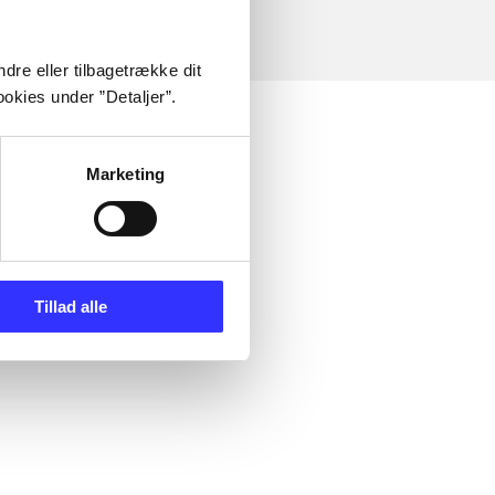
dre eller tilbagetrække dit
okies under ”Detaljer”.
Marketing
Tillad alle