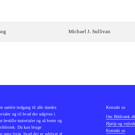
Bog
Michael J. Sullivan
en samlet indgang til alle danske
Kontakt os
erialer og til hvad der udgives i
Om Bibliotek.d
 bestille materialer og så hente og
Hjælp og vejled
 bibliotek. Du kan bruge
Kontakt os
 at søge frem, hvad der er udgivet af