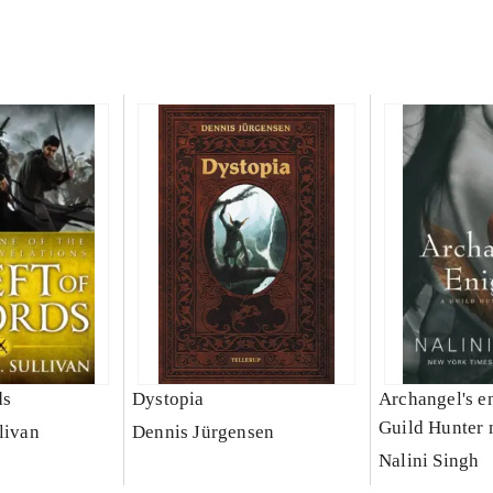
ds
Dystopia
Archangel's e
Guild Hunter 
livan
Dennis Jürgensen
Nalini Singh