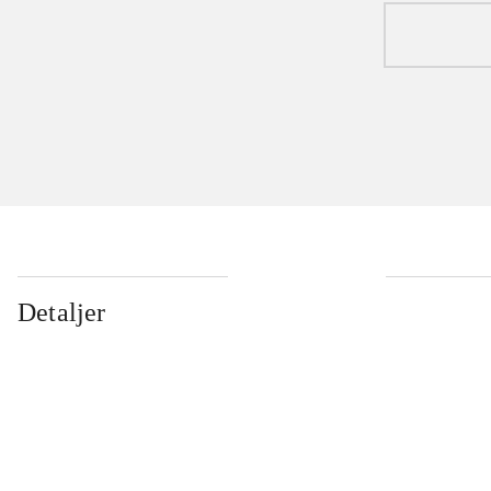
Detaljer
...
...
...
...