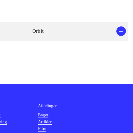
Orbit
Afdelinger
k
Bøger
ning
Artikler
Film