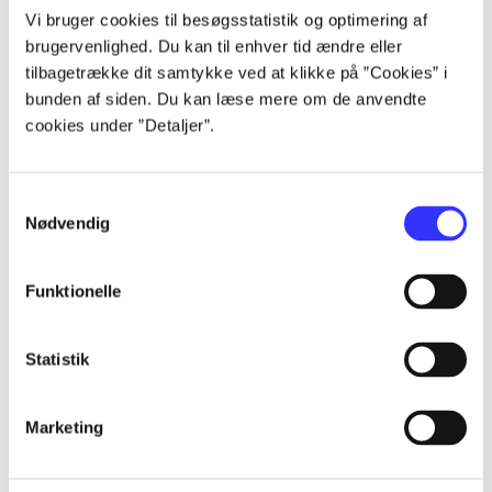
Artikler
Vi bruger cookies til besøgsstatistik og optimering af
brugervenlighed. Du kan til enhver tid ændre eller
Alle registrerede artikler fordelt på udgivelser
tilbagetrække dit samtykke ved at klikke på ”Cookies” i
bunden af siden. Du kan læse mere om de anvendte
...
cookies under ”Detaljer”.
...
Samtykkevalg
Nødvendig
...
Funktionelle
...
Statistik
...
Marketing