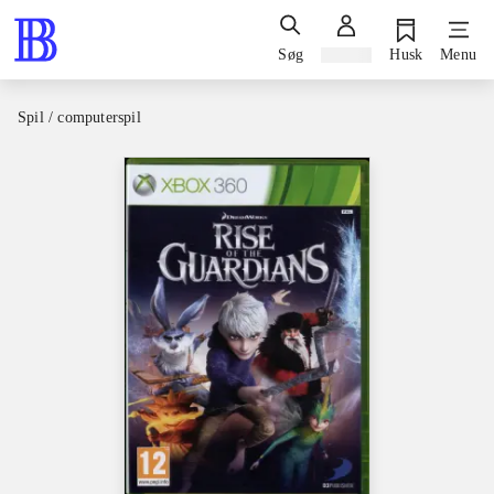
Søg
Log ind
Husk
Menu
Spil / computerspil