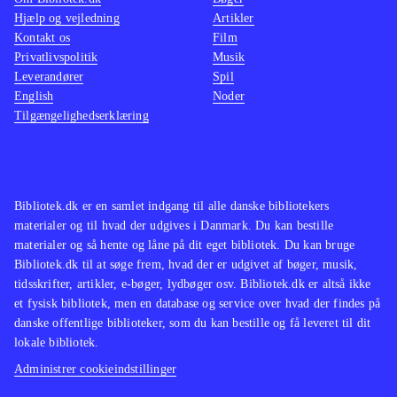
Spillet er hverken tro mod historien
Typisk 
Hjælp og vejledning
Artikler
Kontakt os
eller de fem figurer
.
Film
og min
Privatlivspolitik
Musik
10"-sp
Leverandører
Spil
dragon
English
Noder
Spillet
Tilgængelighedserklæring
spil og
men er
kamp og
Bibliotek.dk er en samlet indgang til alle danske bibliotekers
ærgerl
materialer og til hvad der udgives i Danmark. Du kan bestille
udgave 
materialer og så hente og låne på dit eget bibliotek. Du kan bruge
primært
Bibliotek.dk til at søge frem, hvad der er udgivet af bøger, musik,
tidsskrifter, artikler, e-bøger, lydbøger osv. Bibliotek.dk er altså ikke
filmen
et fysisk bibliotek, men en database og service over hvad der findes på
danske offentlige biblioteker, som du kan bestille og få leveret til dit
lokale bibliotek.
Administrer cookieindstillinger