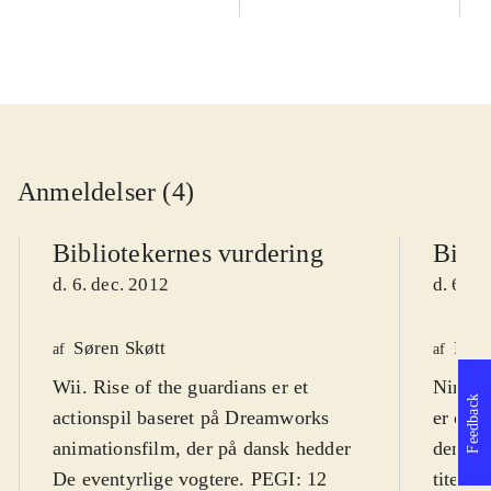
Anmeldelser (4)
Bibliotekernes vurdering
Bibli
d. 6. dec. 2012
d. 6. d
Søren Skøtt
Fred
af
af
Wii. Rise of the guardians er et
Ninten
Feedback
actionspil baseret på Dreamworks
er et a
animationsfilm, der på dansk hedder
den an
De eventyrlige vogtere. PEGI: 12
titel D