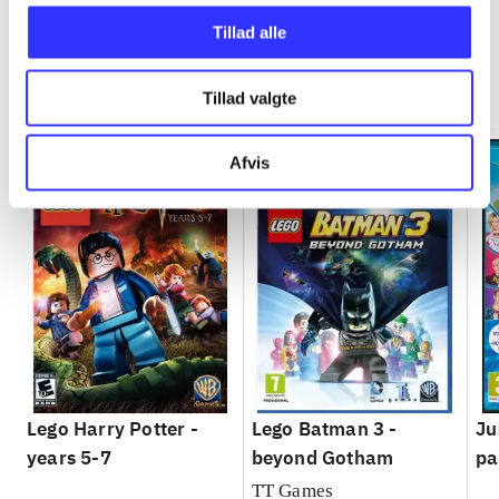
Tillad alle
Minder om
Tillad valgte
Afvis
Lego Harry Potter -
Lego Batman 3 -
Ju
years 5-7
beyond Gotham
pa
TT Games