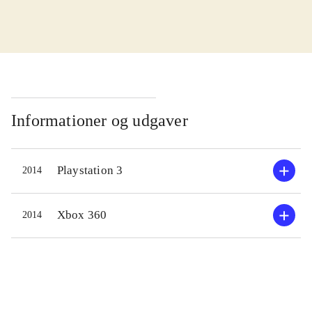
i den mere traditionelle fantasy,
fremfor at fortsætte pirat-eventyret
fra seriens forrige spil. Undervejs i
handlingen skal man kæmpe mod
andre krigere, troldmænd og
overnaturlige væsner. Gennem kamp
Informationer og udgaver
tjener man XP, som kan bruges til
opgradering af evner. Historien leder
Playstation 3
2014
også helten på sporet af skjulte
skatte, så man kan opgradere sit
udstyr. Handlingen er til dels åben,
Xbox 360
2014
så man fx selv vælger hvilke
allierede man ønsker, hvilket har
indvirkning på heltens egenskaber.
Sproget er engelsk
.
Historien er ganske udmærket, men