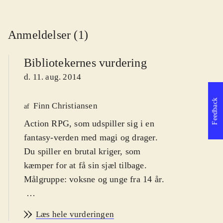
Anmeldelser (1)
Bibliotekernes vurdering
d. 11. aug. 2014
Feedback
Finn Christiansen
af
Action RPG, som udspiller sig i en
fantasy-verden med magi og drager.
Du spiller en brutal kriger, som
kæmper for at få sin sjæl tilbage.
Målgruppe: voksne og unge fra 14 år
.
Tredje del i Risen-serien, som
Læs hele vurderingen
startede i 2009. Handlingen er tilbage