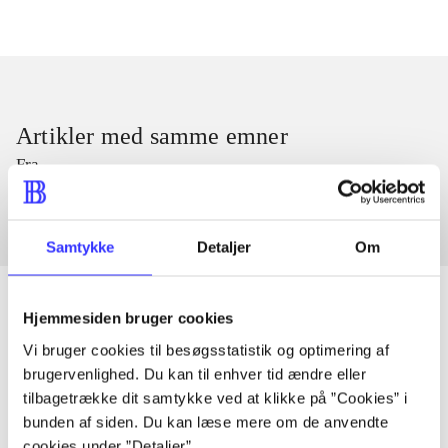
Artikler med samme emner
Fra
Samtykke
Detaljer
Om
Hjemmesiden bruger cookies
Vi bruger cookies til besøgsstatistik og optimering af
Artikler
brugervenlighed. Du kan til enhver tid ændre eller
Alle registrerede artikler fordelt på udgivelser
tilbagetrække dit samtykke ved at klikke på ”Cookies” i
bunden af siden. Du kan læse mere om de anvendte
cookies under ”Detaljer”.
...