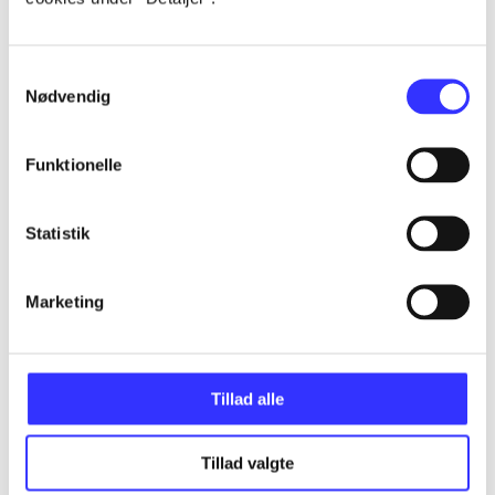
...
Samtykkevalg
Nødvendig
...
Funktionelle
...
Statistik
...
Marketing
Tillad alle
Minder om
Tillad valgte