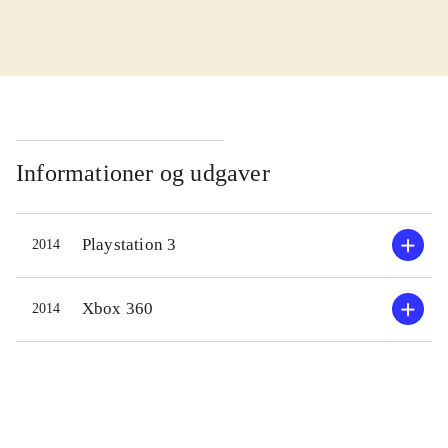
i den mere traditionelle fantasy,
fremfor at fortsætte pirat-eventyret
fra seriens forrige spil. Undervejs i
handlingen skal man kæmpe mod
andre krigere, troldmænd og
overnaturlige væsner. Gennem kamp
Informationer og udgaver
tjener man XP, som kan bruges til
opgradering af evner. Historien leder
Playstation 3
2014
også helten på sporet af skjulte
skatte, så man kan opgradere sit
udstyr. Handlingen er til dels åben,
Xbox 360
2014
så man fx selv vælger hvilke
allierede man ønsker, hvilket har
indvirkning på heltens egenskaber.
Sproget er engelsk
.
Historien er ganske udmærket, men