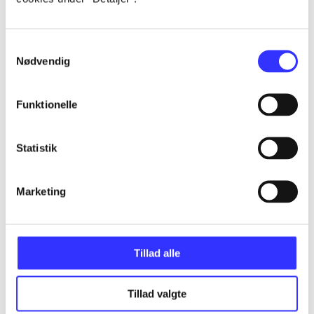
...
Samtykkevalg
Nødvendig
...
Funktionelle
...
Statistik
...
Marketing
Tillad alle
Minder om
Tillad valgte