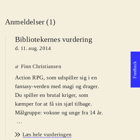
Anmeldelser (1)
Bibliotekernes vurdering
d. 11. aug. 2014
Feedback
Finn Christiansen
af
Action RPG, som udspiller sig i en
fantasy-verden med magi og drager.
Du spiller en brutal kriger, som
kæmper for at få sin sjæl tilbage.
Målgruppe: voksne og unge fra 14 år
.
Tredje del i Risen-serien, som
Læs hele vurderingen
startede i 2009. Handlingen er tilbage