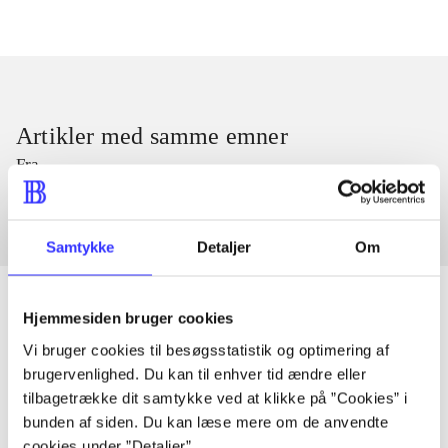
Artikler med samme emner
Fra
Samtykke
Detaljer
Om
Hjemmesiden bruger cookies
Vi bruger cookies til besøgsstatistik og optimering af
Artikler
brugervenlighed. Du kan til enhver tid ændre eller
Alle registrerede artikler fordelt på udgivelser
tilbagetrække dit samtykke ved at klikke på ”Cookies” i
bunden af siden. Du kan læse mere om de anvendte
cookies under ”Detaljer”.
...