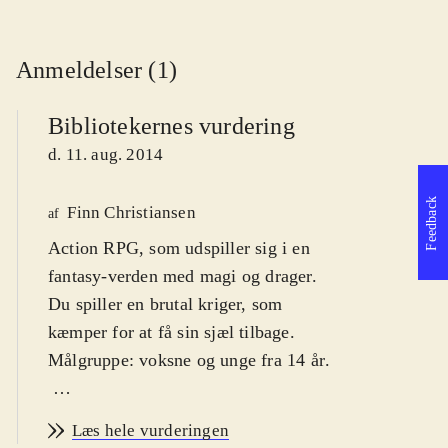
Anmeldelser (1)
Bibliotekernes vurdering
d. 11. aug. 2014
Feedback
Finn Christiansen
af
Action RPG, som udspiller sig i en
fantasy-verden med magi og drager.
Du spiller en brutal kriger, som
kæmper for at få sin sjæl tilbage.
Målgruppe: voksne og unge fra 14 år
.
Tredje del i Risen-serien, som
Læs hele vurderingen
startede i 2009. Handlingen er tilbage