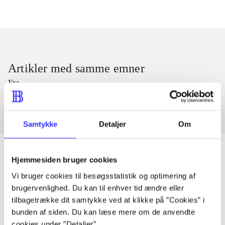
Artikler med samme emner
Fra
Samtykke
Detaljer
Om
Hjemmesiden bruger cookies
Vi bruger cookies til besøgsstatistik og optimering af
Artikler
brugervenlighed. Du kan til enhver tid ændre eller
Alle registrerede artikler fordelt på udgivelser
tilbagetrække dit samtykke ved at klikke på ”Cookies” i
bunden af siden. Du kan læse mere om de anvendte
cookies under ”Detaljer”.
...