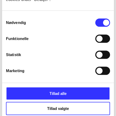
...
Samtykkevalg
Nødvendig
...
Funktionelle
...
Statistik
...
Marketing
Tillad alle
Minder om
Tillad valgte