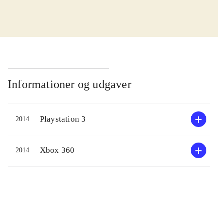
i den mere traditionelle fantasy,
fremfor at fortsætte pirat-eventyret
fra seriens forrige spil. Undervejs i
handlingen skal man kæmpe mod
andre krigere, troldmænd og
overnaturlige væsner. Gennem kamp
Informationer og udgaver
tjener man XP, som kan bruges til
opgradering af evner. Historien leder
Playstation 3
2014
også helten på sporet af skjulte
skatte, så man kan opgradere sit
udstyr. Handlingen er til dels åben,
Xbox 360
2014
så man fx selv vælger hvilke
allierede man ønsker, hvilket har
indvirkning på heltens egenskaber.
Sproget er engelsk
.
Historien er ganske udmærket, men